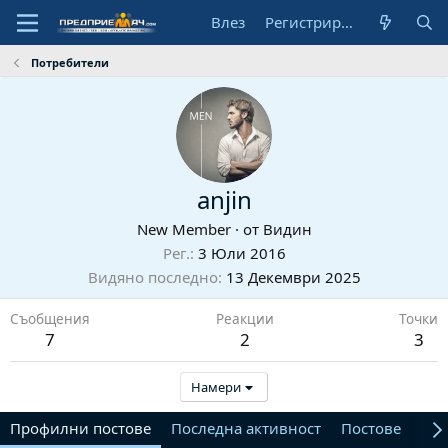
Влез
Регистрирай се
Потребители
anjin
New Member
·
от
Видин
Рег.
3 Юли 2016
Видяно последно
13 Декември 2025
Съобщения
Реакции
Точки
7
2
3
Намери
Профилни постове
Последна активност
Постове
От