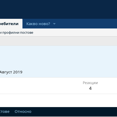
ребители
Какво ново?
и профилни постове
 Август 2019
Реакции
4
стове
Относно