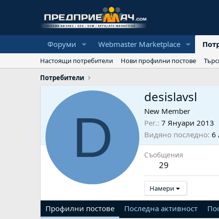
Форуми
Webmaster Marketplace
Пот
Настоящи потребители
Нови профилни постове
Търс
Потребители
desislavsl
D
New Member
Рег.
7 Януари 2013
Видяно последно
6
Съобщения
29
Намери
Профилни постове
Последна активност
По