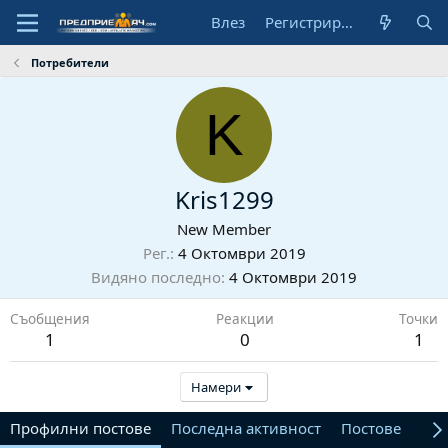
Влез
Регистрирай се
Потребители
K
Kris1299
New Member
Рег.
4 Октомври 2019
Видяно последно
4 Октомври 2019
Съобщения
Реакции
Точки
1
0
1
Намери
Профилни постове
Последна активност
Постове
От