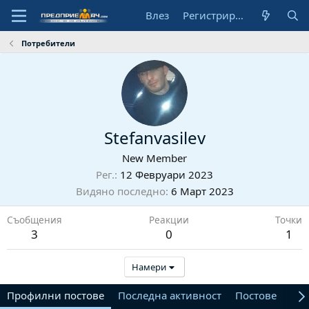
Влез
Регистрирай се
Потребители
Stefanvasilev
New Member
Рег.
12 Февруари 2023
Видяно последно
6 Март 2023
Съобщения
Реакции
Точки
3
0
1
Намери
Профилни постове
Последна активност
Постове
От