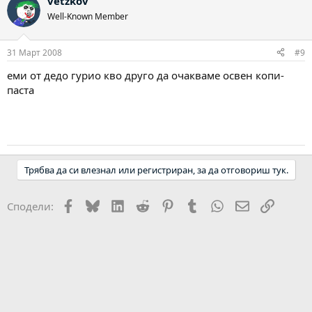
vetzkov
Well-Known Member
31 Март 2008
#9
еми от дедо гурио кво друго да очакваме освен копи-
паста
Трябва да си влезнал или регистриран, за да отговориш тук.
Facebook
Bluesky
LinkedIn
Reddit
Pinterest
Tumblr
WhatsApp
Email
Link
Сподели: