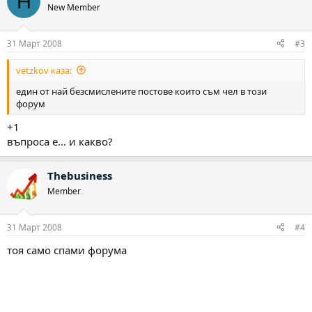
H
New Member
31 Март 2008
#3
vetzkov каза:
един от най безсмислените постове които съм чел в този
форум
+1
въпроса е... и какво?
Thebusiness
Member
31 Март 2008
#4
тоя само спами форума