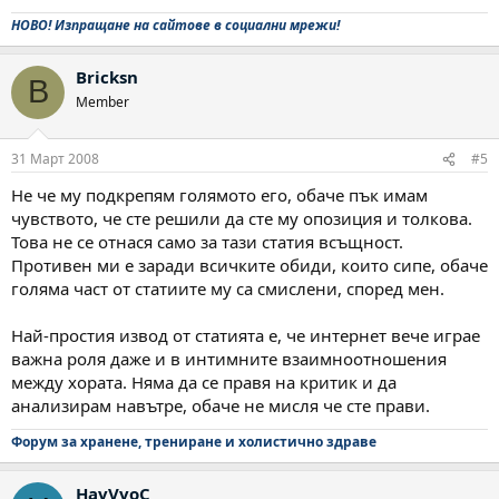
НОВО! Изпращане на сайтове в социални мрежи!
Bricksn
B
Member
31 Март 2008
#5
Не че му подкрепям голямото его, обаче пък имам
чувството, че сте решили да сте му опозиция и толкова.
Това не се отнася само за тази статия всъщност.
Противен ми е заради всичките обиди, които сипе, обаче
голяма част от статиите му са смислени, според мен.
Най-простия извод от статията е, че интернет вече играе
важна роля даже и в интимните взаимноотношения
между хората. Няма да се правя на критик и да
анализирам навътре, обаче не мисля че сте прави.
Форум за хранене, трениране и холистично здраве
HavVvoC