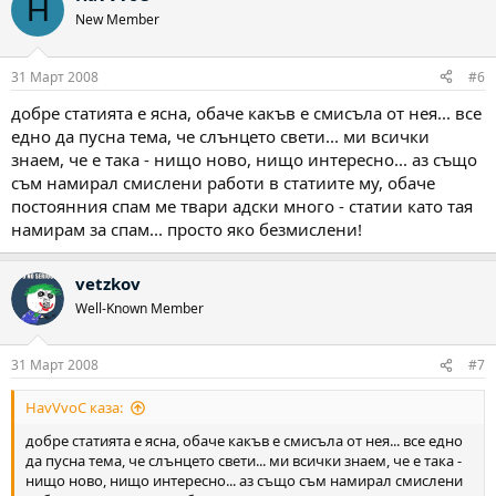
H
New Member
31 Март 2008
#6
добре статията е ясна, обаче какъв е смисъла от нея... все
едно да пусна тема, че слънцето свети... ми всички
знаем, че е така - нищо ново, нищо интересно... аз също
съм намирал смислени работи в статиите му, обаче
постоянния спам ме твари адски много - статии като тая
намирам за спам... просто яко безмислени!
vetzkov
Well-Known Member
31 Март 2008
#7
HavVvoC каза:
добре статията е ясна, обаче какъв е смисъла от нея... все едно
да пусна тема, че слънцето свети... ми всички знаем, че е така -
нищо ново, нищо интересно... аз също съм намирал смислени