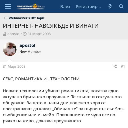
Влез
Регистрирай се
Webmaster's Off Topic
ИНТЕРНЕТ- НАВСЯКЪДЕ И ВИНАГИ
А
Н
apostol
31 Март 2008
в
а
т
ч
apostol
о
а
New Member
р
л
н
а
31 Март 2008
#1
д
а
СЕКС, РОМАНТИКА И…ТЕХНОЛОГИИ
т
а
Новите технологии убиват романтиката, показва едно
актуално британско проучване. Те спъват и сексуалното
общуване. Защото в наши дни повечето хора се
престрашават да кажат „Обичам те" за първи път със Sms-
съобщение или и- мейл. Признанието се чува все по-
рядко на живо, доказва проучването.