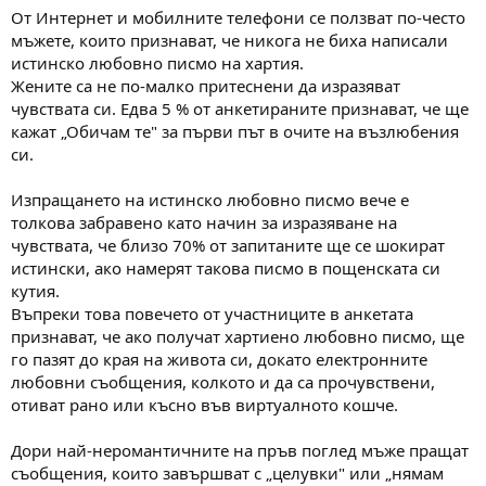
От Интернет и мобилните телефони се ползват по-често
мъжете, които признават, че никога не биха написали
истинско любовно писмо на хартия.
Жените са не по-малко притеснени да изразяват
чувствата си. Едва 5 % от анкетираните признават, че ще
кажат „Обичам те" за първи път в очите на възлюбения
си.
Изпращането на истинско любовно писмо вече е
толкова забравено като начин за изразяване на
чувствата, че близо 70% от запитаните ще се шокират
истински, ако намерят такова писмо в пощенската си
кутия.
Въпреки това повечето от участниците в анкетата
признават, че ако получат хартиено любовно писмо, ще
го пазят до края на живота си, докато електронните
любовни съобщения, колкото и да са прочувствени,
отиват рано или късно във виртуалното кошче.
Дори най-неромантичните на пръв поглед мъже пращат
съобщения, които завършват с „целувки" или „нямам