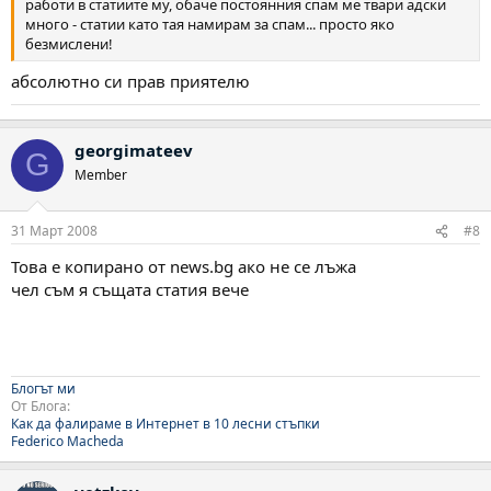
работи в статиите му, обаче постоянния спам ме твари адски
много - статии като тая намирам за спам... просто яко
безмислени!
абсолютно си прав приятелю
georgimateev
G
Member
31 Март 2008
#8
Това е копирано от news.bg ако не се лъжа
чел съм я същата статия вече
Блогът ми
От Блога:
Как да фалираме в Интернет в 10 лесни стъпки
Federico Macheda