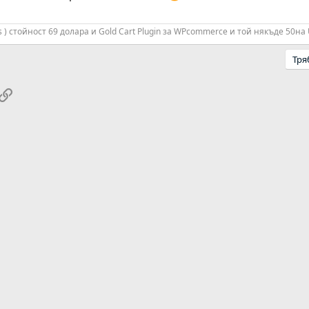
s ) стойност 69 долара и Gold Cart Plugin за WPcommerce и той някъде 50на
Тря
pp
ail
Link