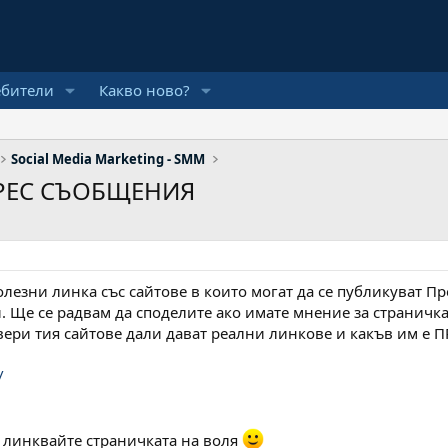
ебители
Какво ново?
Social Media Marketing - SMM
 ПРЕС СЪОБЩЕНИЯ
олезни линка със сайтове в които могат да се публикуват П
. Ще се радвам да споделите ако имате мнение за страничка
ери тия сайтове дали дават реални линкове и какъв им е ПР
/
- линквайте страничката на воля