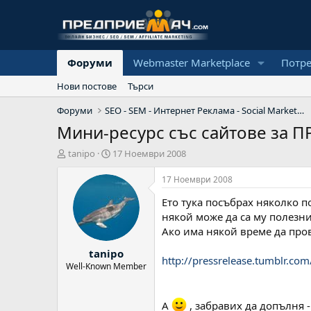
Форуми
Webmaster Marketplace
Потр
Нови постове
Търси
Форуми
SEO - SEM - Интернет Реклама - Social Marketing
Мини-ресурс със сайтове за
А
Н
tanipo
17 Ноември 2008
в
а
т
ч
17 Ноември 2008
о
а
Ето тука посъбрах няколко п
р
л
н
някой може да са му полезни
а
Ако има някой време да пров
д
tanipo
а
http://pressrelease.tumblr.com
т
Well-Known Member
а
А
, забравих да допълня 