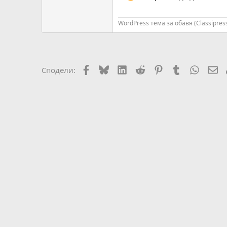
WordPress тема за обавя (Classipres
Facebook
Bluesky
LinkedIn
Reddit
Pinterest
Tumblr
WhatsA
Em
Сподели: