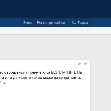
Влез
Регистрирай се
Търси
#1
рес съобщения ( повечето са БЕЗПЛАТНИ ). На
та или да кажете какво може да се допълни.
-а.