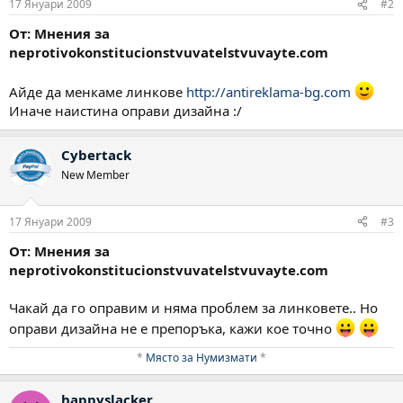
17 Януари 2009
#2
От: Мнения за
neprotivokonstitucionstvuvatelstvuvayte.com
Айде да менкаме линкове
http://antireklama-bg.com
Иначе наистина оправи дизайна :/
Cybertack
New Member
17 Януари 2009
#3
От: Мнения за
neprotivokonstitucionstvuvatelstvuvayte.com
Чакай да го оправим и няма проблем за линковете.. Но
оправи дизайна не е препоръка, кажи кое точно
*
Място за Нумизмати
*​
happyslacker