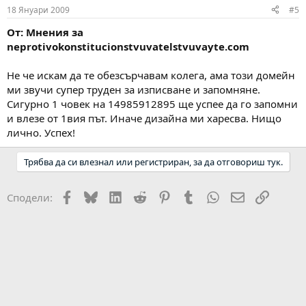
18 Януари 2009
#5
От: Мнения за
neprotivokonstitucionstvuvatelstvuvayte.com
Не че искам да те обезсърчавам колега, ама този домейн
ми звучи супер труден за изписване и запомняне.
Сигурно 1 човек на 14985912895 ще успее да го запомни
и влезе от 1вия път. Иначе дизайна ми харесва. Нищо
лично. Успех!
Трябва да си влезнал или регистриран, за да отговориш тук.
Facebook
Bluesky
LinkedIn
Reddit
Pinterest
Tumblr
WhatsApp
Email
Link
Сподели: