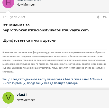
H
New Member
17 Януари 2009
#4
От: Мнения за
neprotivokonstitucionstvuvatelstvuvayte.com
Шрифтовете са много дребни.
Всичките ми писания във форума са художествена измислица и ги четете на свой риск и
за своя сметка. Не давам никаква гаранция, че четенето е безопасно за психичното ви
здраве. Не давам гаранция за верността на написаното, което може даже да не съвпада с
моето мнение или да не съм го писал аз. Това не са нито счетоводни съвети, нито правни
съвети. Всякаква прилика с действителни лица, събития и империи на злото са напълно
случайни.
Защо след като данъкът върху печалбата в България е само 10% има
много търговци, продаващи без да плащат данъци?
vlasti
V
New Member