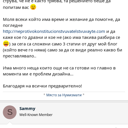
струва, че не е както трябва, та решението беше да
попитам вас
Моля всеки който има време и желание да помогне, да
погледне
http://neprotivokonstitucionstvuvatelstvuvayte.com
и да
каже кое го дразни и кое не (ако има такива разбира се
) за сега са сложени само 3 статии от друг мой блог
(който вече го няма) само за да се види реално какво би
преставлявало..
Има много неща които още не са готови но главно в
момента ми е проблем дизайна...
Благодаря на всички предварително!
*
Място за Нумизмати
*​
Sammy
S
Well-Known Member