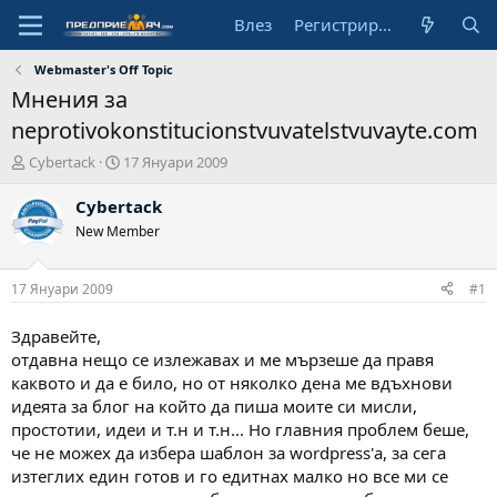
Влез
Регистрирай се
Webmaster's Off Topic
Мнения за
neprotivokonstitucionstvuvatelstvuvayte.com
А
Н
Cybertack
17 Януари 2009
в
а
т
ч
Cybertack
о
а
New Member
р
л
н
а
17 Януари 2009
#1
д
а
Здравейте,
т
отдавна нещо се излежавах и ме мързеше да правя
а
каквото и да е било, но от няколко дена ме вдъхнови
идеята за блог на който да пиша моите си мисли,
простотии, идеи и т.н и т.н... Но главния проблем беше,
че не можех да избера шаблон за wordpress'а, за сега
изтеглих един готов и го едитнах малко но все ми се