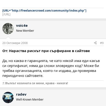
[URL="http://freelancercrowd.com/community/index.php"]
[/URL]
voic4e
New Member
20 Октомври 2008
#9
От: Нараства рискът при сърфиране в сайтове
Да, но каква е гаранцията, че като някой има еди-какъв
си сертификат, няма да сложи зловреден код? Може би
трябва организацията, която ги издава, да проверява
периодично сайтовете.
:!: Вълкът козината си мени, нрава - никога!
radev
Well-Known Member