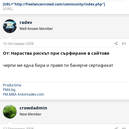
[URL="http://freelancercrowd.com/community/index.php"]
[/URL]
radev
Well-Known Member
16 Октомври 2008
#5
От: Нараства рискът при сърфиране в сайтове
черпи ме една бира и правя ти банерче сертификат
Productima
PMA.bg
PM.MBA
Antonradev.com
crowdadmin
New Member
17 Октомври 2008
#6