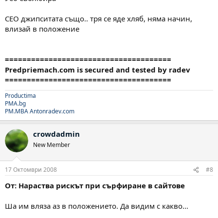
СЕО джипситата също.. тря се яде хляб, няма начин,
влизай в положение
======================================
Predpriemach.com is secured and tested by radev
======================================
Productima
PMA.bg
PM.MBA
Antonradev.com
crowdadmin
New Member
17 Октомври 2008
#8
От: Нараства рискът при сърфиране в сайтове
Ша им вляза аз в положението. Да видим с какво...