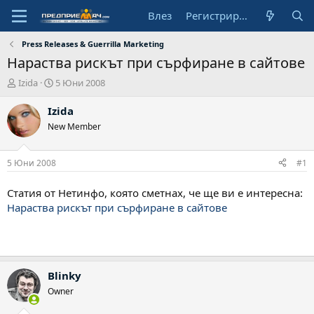
Влез
Регистрирай се
Press Releases & Guerrilla Marketing
Нараства рискът при сърфиране в сайтове
А
Н
Izida
5 Юни 2008
в
а
т
ч
Izida
о
а
New Member
р
л
н
а
5 Юни 2008
#1
д
а
Статия от Нетинфо, която сметнах, че ще ви е интересна:
т
Нараства рискът при сърфиране в сайтове
а
Blinky
Owner