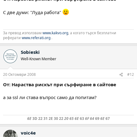
С две думи: "Луда работа"
За превод използвам
www.kakvo.org
, а когато търся безплатни
реферати
www.referati.org
.
Sobieski
Well-Known Member
20 Октомври 2008
#12
От: Нараства рискът при сърфиране в сайтове
а за ssl ли става въпрос само да попитам?
6E
3D 22 31 2E 30 22
20 65 6E
63
6F 64
69
6E
67
voic4e