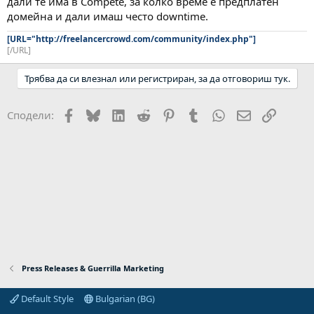
дали те има в Compete, за колко време е предплатен
домейна и дали имаш често downtime.
[URL="http://freelancercrowd.com/community/index.php"]
[/URL]
Трябва да си влезнал или регистриран, за да отговориш тук.
Facebook
Bluesky
LinkedIn
Reddit
Pinterest
Tumblr
WhatsApp
Email
Link
Сподели:
Press Releases & Guerrilla Marketing
Default Style
Bulgarian (BG)