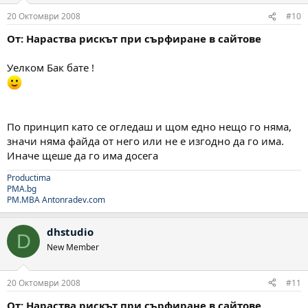
20 Октомври 2008
#10
От: Нараства рискът при сърфиране в сайтове
Уелком Бак бате !
По принцип като се огледаш и щом едно нещо го няма,
значи няма файда от него или не е изгодно да го има.
Иначе щеше да го има досега
Productima
PMA.bg
PM.MBA
Antonradev.com
dhstudio
D
New Member
20 Октомври 2008
#11
От: Нараства рискът при сърфиране в сайтове