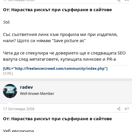
От: Нараства рискът при сърфиране в сайтове
:lol:
Със съответния линк към профила ми при издателя,
нали? Щото си нямам "Save picture as"
Чета да се спекулира че доверието ще е следващата SEO
валута след метатаговете, купищата линкове и PR-a
[URL="http://freelancercrowd.com/community/index.php"]
[/URL]
radev
Well-Known Member
17 Октомври 2008
#7
От: Нараства рискът при сърфиране в сайтове
Уеб еволюира