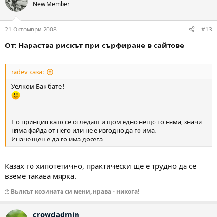
New Member
21 Октомври 2008
#13
От: Нараства рискът при сърфиране в сайтове
radev каза:
Уелком Бак бате !
По принцип като се огледаш и щом едно нещо го няма, значи
няма файда от него или не е изгодно да го има.
Иначе щеше да го има досега
Казах го хипотетично, практически ще е трудно да се
вземе такава мярка.
:!: Вълкът козината си мени, нрава - никога!
crowdadmin