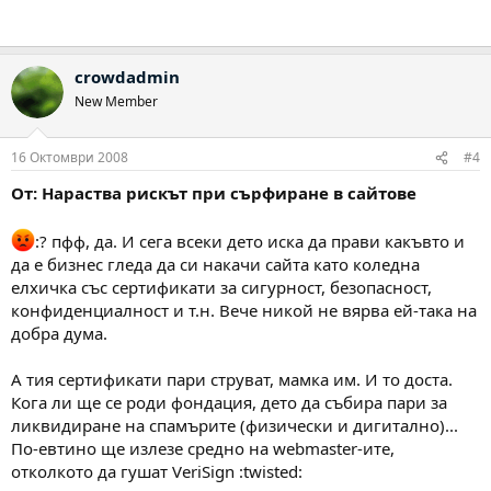
crowdadmin
New Member
16 Октомври 2008
#4
От: Нараства рискът при сърфиране в сайтове
:? пфф, да. И сега всеки дето иска да прави какъвто и
да е бизнес гледа да си накачи сайта като коледна
елхичка със сертификати за сигурност, безопасност,
конфиденциалност и т.н. Вече никой не вярва ей-така на
добра дума.
А тия сертификати пари струват, мамка им. И то доста.
Кога ли ще се роди фондация, дето да събира пари за
ликвидиране на спамърите (физически и дигитално)...
По-евтино ще излезе средно на webmaster-ите,
отколкото да гушат VeriSign :twisted: