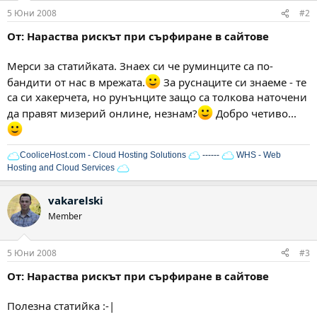
5 Юни 2008
#2
От: Нараства рискът при сърфиране в сайтове
Мерси за статийката. Знаех си че руминците са по-
бандити от нас в мрежата.
За руснаците си знаеме - те
са си хакерчета, но рунънците защо са толкова наточени
да правят мизерий онлине, незнам?
Добро четиво...
CooliceHost.com - Cloud Hosting Solutions
------
WHS - Web
Hosting and Cloud Services
vakarelski
Member
5 Юни 2008
#3
От: Нараства рискът при сърфиране в сайтове
Полезна статийка :-|