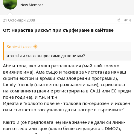
New Member
21 Октомври 2008
#14
От: Нараства рискът при сърфиране в сайтове
Sobieski каза:
а за ssl ли става въпрос само да попитам?
Абе и това, ако имаш разплащания (май най-голямо
влияние има). Ама също и такива за чистота (да нямаш
скрити екстри и връзки към зловредни програмки),
family-friendly (съответно разкрачени каки), сериозност
на компанията (дали е регистрирана в САЩ или ЕС преди
поне година), и т.н. и т.н.
Идеята е "колкото повече - толкова по-сериозен и искрен
си и съответно заслужаваш да си нагоре в търсачките".
Както и (се предполага че) има значение дали си линк-
ван от .edu или .gov (както беше ситуацията с DMOZ),