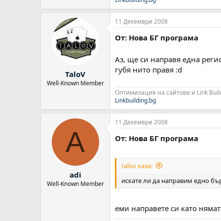
11 Декември 2008
От: Нова БГ програма
Аз, ще си направя една реги
губя нито правя :d
TaloV
Well-Known Member
Оптимизация на сайтове и Link Buil
Linkbuilding.bg
11 Декември 2008
A
От: Нова БГ програма
talov каза:
adi
искате ли да направим едно бърз
Well-Known Member
еми направете си като нямат