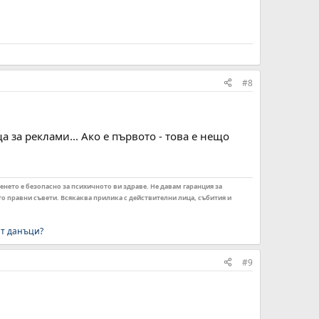
#8
а за реклами... Ако е първото - това е нещо
енето е безопасно за психичното ви здраве. Не давам гаранция за
ито правни съвети. Всякаква прилика с действителни лица, събития и
ат данъци?
#9