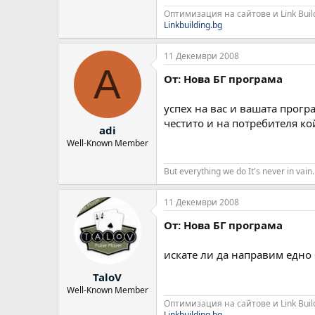
Оптимизация на сайтове и Link Buil
Linkbuilding.bg
11 Декември 2008
A
От: Нова БГ програма
успех на вас и вашата прогр
честито и на потребителя ко
adi
Well-Known Member
But everything we do It's never in vain.
11 Декември 2008
От: Нова БГ програма
искате ли да направим едно б
TaloV
Well-Known Member
Оптимизация на сайтове и Link Buil
Linkbuilding.bg