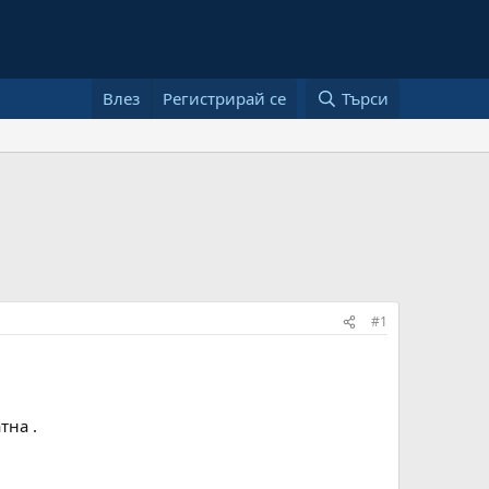
Влез
Регистрирай се
Търси
#1
тна .