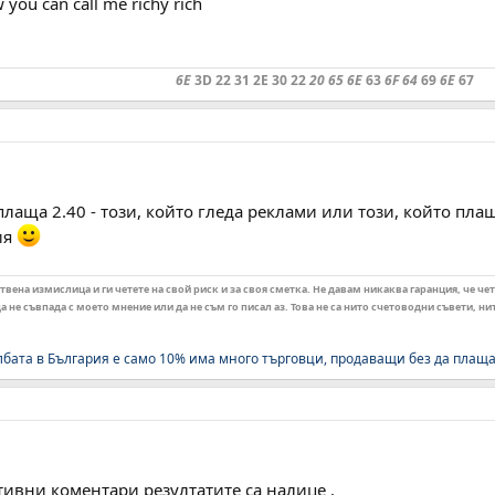
w you can call me richy rich
6E
3D 22 31 2E 30 22
20 65 6E
63
6F 64
69
6E
67
лаща 2.40 - този, който гледа реклами или този, който плащ
ия
ена измислица и ги четете на свой риск и за своя сметка. Не давам никаква гаранция, че чет
 не съвпада с моето мнение или да не съм го писал аз. Това не са нито счетоводни съвети, н
лбата в България е само 10% има много търговци, продаващи без да плащ
ивни коментари резултатите са налице .