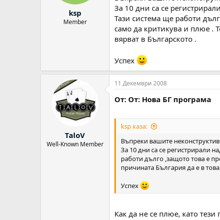
За 10 дни са се регистрирал
ksp
Тази система ще работи дълг
Member
само да критикува и плюе . 
вярват в Българското .
Успех
11 Декември 2008
От: От: Нова БГ програма
ksp каза:
TaloV
Въпреки вашите неконструктивн
Well-Known Member
За 10 дни са се регистрирали н
работи дълго ,защото това е пр
причината България да е в това
Успех
Как да не се плюе, като тези