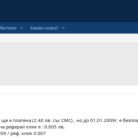
ебители
Какво ново?
е платена (2.40 лв. със СМС) , но до 01.01.2009г. е безпла
 на реферал клик е : 0.005 лв.
09 / реф. клик 0.007