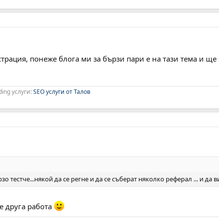
страция, понеже блога ми за бързи пари е на тази тема и ще
ding услуги:
SEO услуги от Талов
о тестче...някой да се регне и да се съберат няколко реферал ... и да
е друга работа