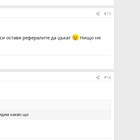
#13
 си оставя рефералите да цъкат
Нищо не
#14
 видим какво що