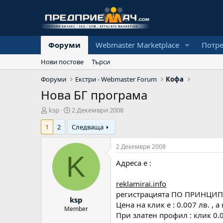
Форуми
Webmaster Marketplace
Потр
Нови постове
Търси
Форуми
Екстри - Webmaster Forum
Кофа
Нова БГ програма
А
Н
ksp
2 Декември 2008
в
а
1
2
Следваща
т
ч
о
а
р
л
2 Декември 2008
н
K
Адреса е :
а
д
а
reklamirai.info
т
регистрацията ПО ПРИНЦИП ще 
ksp
а
Цена на клик е : 0.007 лв. , а
Member
При златен профил : клик 0.0