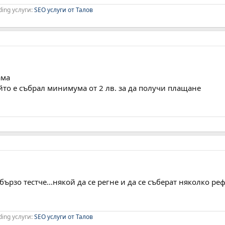
ding услуги:
SEO услуги от Талов
ама
йто е събрал минимума от 2 лв. за да получи плащане
ързо тестче...някой да се регне и да се съберат няколко реф
ding услуги:
SEO услуги от Талов