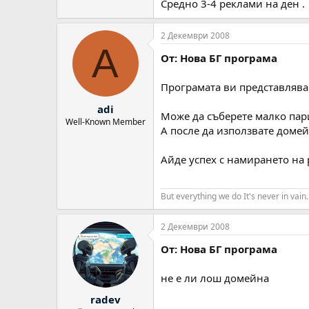
Средно 3-4 реклами на ден .
2 Декември 2008
A
От: Нова БГ програма
Програмата ви представлява 
adi
Може да съберете малко пар
Well-Known Member
А после да използвате домейн
Айде успех с намирането на 
But everything we do It's never in vain.
2 Декември 2008
От: Нова БГ програма
не е ли лош домейна
radev