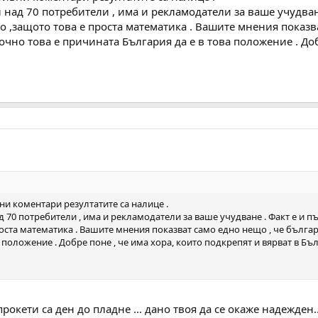
и над 70 потребители , има и рекламодатели за ваше учудван
о ,защото това е проста математика . Вашите мнения показв
Точно това е причината България да е в това положение . Доб
и коментари резултатите са налице .
ад 70 потребители , има и рекламодатели за ваше учудване . Факт е и 
оста математика . Вашите мнения показват само едно нещо , че българи
 положение . Добре поне , че има хора, които подкрепят и вярват в Бъл
 прокети са ден до пладне ... дано твоя да се окаже надежде