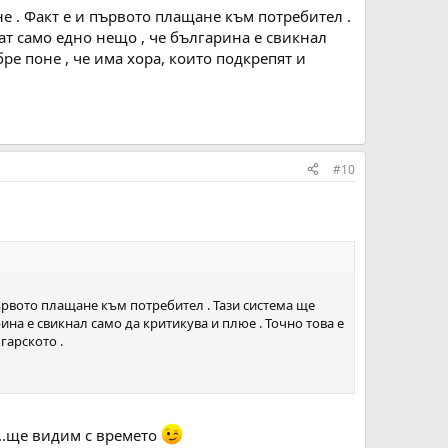
е . Факт е и първото плащане към потребител .
ат само едно нещо , че българина е свикнал
ре поне , че има хора, които подкрепят и
#10
първото плащане към потребител . Тази система ще
на е свикнал само да критикува и плюе . Точно това е
гарското .
н...ще видим с времето