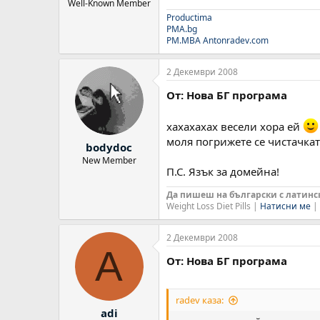
Well-Known Member
Productima
PMA.bg
PM.MBA
Antonradev.com
2 Декември 2008
От: Нова БГ програма
хахахахах весели хора ей
моля погрижете се чистачката
bodydoc
New Member
П.С. Язък за домейна!
Да пишеш на български с латински
Weight Loss Diet Pills |
Натисни ме
| 
2 Декември 2008
A
От: Нова БГ програма
radev каза:
adi