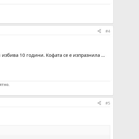
#4
и избива 10 години. Кофата се е изпразнила ...
ятно.
#5