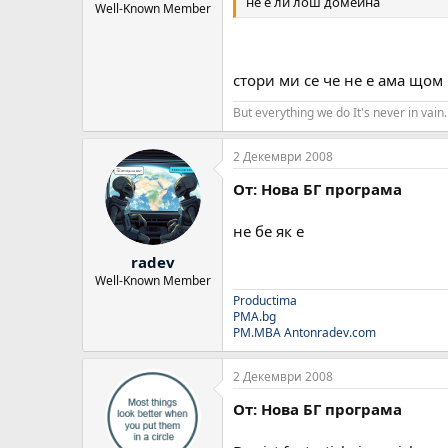
не е ли лош домейна
Well-Known Member
стори ми се че не е ама щом
But everything we do It's never in vain.
2 Декември 2008
От: Нова БГ програма
не бе як е
radev
Well-Known Member
Productima
PMA.bg
PM.MBA
Antonradev.com
2 Декември 2008
От: Нова БГ програма