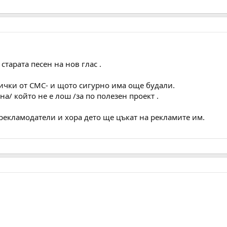
старата песен на нов глас .
ички от СМС- и щото сигурно има още будали.
а/ който не е лош /за по полезен проект .
рекламодатели и хора дето ще цъкат на рекламите им.