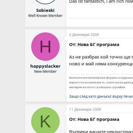
Das ist fantastich, i am rich no
Sobieski
Well-Known Member
2 Декември 2008
H
От: Нова БГ програма
Аз не разбрах кой точно ще п
ново и май няма конкуренц
happyslacker
New Member
Всичките ми писания във форума са художеств
верността на написаното, което може даже да
империи на злото са напълно случайни.
Защо след като данъкът върху печа
11 Декември 2008
K
От: Нова БГ програма
Въпреки вашите неконструкт