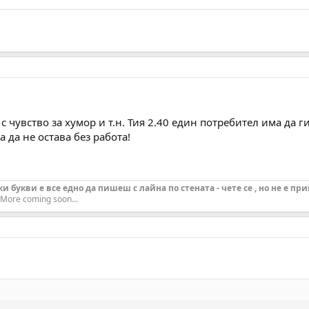
с чувство за хумор и т.н. Тия 2.40 един потребител има да г
 да не остава без работа!
 букви е все едно да пишеш с лайна по стената - чете се , но не е при
More coming soon...