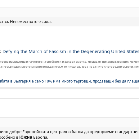
ство. Невежеството е сила.
т:
Defying the March of Fascism in the Degenerating United State
ена измислица и ги четете на свой риск и за своя сметка. Не давам никаква гаранция, че чет
 не съвпада с моето мнение или да не съм го писал аз. Това не са нито счетоводни съвети, н
лбата в България е само 10% има много търговци, продаващи без да плащ
било добре Европейската централна банка да предприеме стандартни
особено в
Южна
Европа.