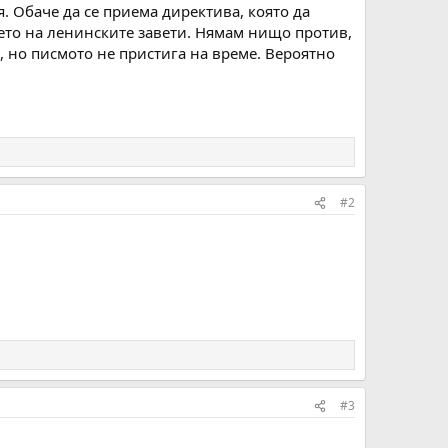
я. Обаче да се приема директива, която да
нето на ленинските завети. Нямам нищо против,
, но писмото не пристига на време. Вероятно
#2
#3