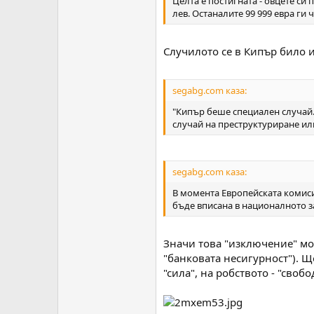
Целта е постигната - овцете си 
лев. Останалите 99 999 евра ги
Случилото се в Кипър било 
segabg.com каза:
"Кипър беше специален случай.
случай на преструктуриране ил
segabg.com каза:
В момента Европейската комиси
бъде вписана в националното за
Значи това "изключение" мож
"банковата несигурност"). Щ
"сила", на робството - "свобо