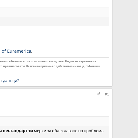
s of Euramerica
.
енето е безопасно за психичното ви здраве. Не давам гаранция за
ито правни съвети. Всякаква прилика с действителни лица, събития и
ат данъци?
#5
 и
нестандартни
мерки за облекчаване на проблема