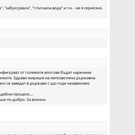
 "забуксувала", "глътнала вода" и т.н. - не е сериозно.
конфискуват от големите влогове бъдат наречени
 банките. Здраво мирише на непозволена държавна
ко се заведат в държави с що-годе независимо
дебни процеси....
ше по-добро. За всички.