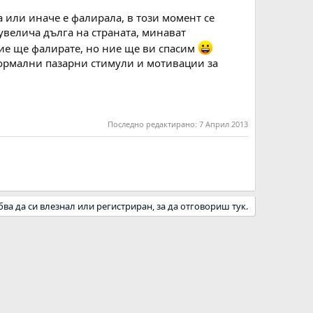
а или иначе е фалирала, в този момент се
 увелича дълга на страната, минават
ие ще фалирате, но ние ще ви спасим
 нормални пазарни стимули и мотивации за
Последно редактирано:
7 Април 2013
бва да си влезнал или регистриран, за да отговориш тук.