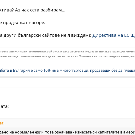
тива? Аз чак сега разбирам...
е продължат нагоре.
(на други български сайтове не я виждам):
Директива на ЕС щ
ена измислица и ги четете на свой риск и за своя сметка. Не давам никаква гаранция, че чет
 не съвпада с моето мнение или да не съм го писал аз. Това не са нито счетоводни съвети, н
лбата в България е само 10% има много търговци, продаващи без да плащ
ата:
за:
но на нормален език, това означава - изнесете си капиталите в амер