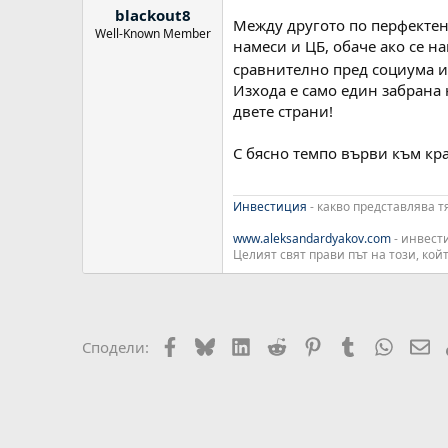
blackout8
Между другото по перфектен 
Well-Known Member
намеси и ЦБ, обаче ако се н
сравнително пред социума и
Изхода е само един забрана 
двете страни!
С бясно темпо върви към кра
Инвестиция
- какво представлява т
www.aleksandardyakov.com
- инвест
Целият свят прави път на този, койт
Facebook
Bluesky
LinkedIn
Reddit
Pinterest
Tumblr
WhatsA
Em
Сподели: