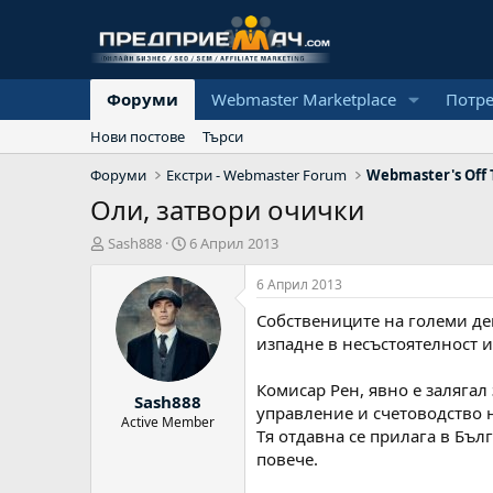
Форуми
Webmaster Marketplace
Потр
Нови постове
Търси
Форуми
Екстри - Webmaster Forum
Webmaster's Off 
Оли, затвори очички
А
Н
Sash888
6 Април 2013
в
а
т
ч
6 Април 2013
о
а
Собствениците на големи депо
р
л
н
изпадне в несъстоятелност и
а
д
Комисар Рен, явно е залягал
Sash888
а
управление и счетоводство н
т
Active Member
Тя отдавна се прилага в Бъл
а
повече.