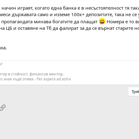
начин играят, когато една банка е в несъстоятелност тя так
амеси държавата само и изземе 100к+ депозитите, така не се
 пропагандата минава богатите да плащат
Номера е то в
на ЦБ и оставяне на Тб да фалират за да се върнат старите
ха.
я?
итор в стойност, финансов ментор.
о знае къде отива - Per aspera ad astra
Тря
pp
ail
Link