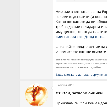
Ние сме в южната част на Ев
големите депозити (и остана
Какво ще кажете да ви облож
трябва да сме солидарни и т
имущество, което да платите 
сметките за ток
,
Дъжд от жал
Очаквайте продължение на фи
И помислете как ще опазите
Всичките ми писания във форума са художеств
верността на написаното, което може даже да
империи на злото са напълно случайни.
Защо след като данъкът върху печа
6 Април 2013
От: Оли, затвори очички
Принзвам си Оли Рен е идол