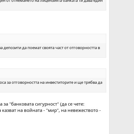
 ден от отнемането на лицензията банката ти дава един
 депозити да поемат своята част от отговорността в
са за отговорността на инвеститорите и ще трябва да
за "банковата сигурност" (да се чете:
казват на войната - "мир", на невежеството -