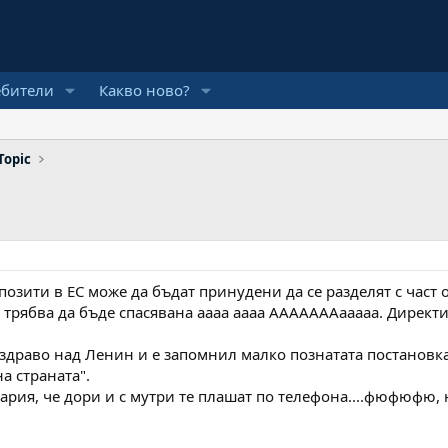
ебители
Какво ново?
Topic
зити в ЕС може да бъдат принудени да се разделят с част от 
 трябва да бъде спасявана аааа аааа АААААААааааа. Директи
 здраво над Ленин и е запомнил малко познатата постановка
а страната".
гария, че дори и с мутри те плашат по телефона....фюфюфю