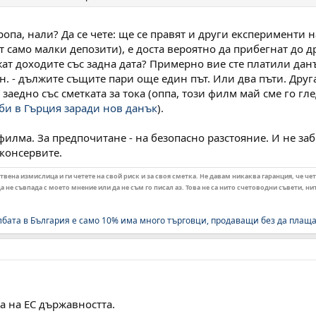
ропа, нали? Да се чете: ще се правят и други експерименти н
т само малки депозити), е доста вероятно да прибегнат до д
ат доходите със задна дата? Примерно вие сте платили данъ
.н. - дължите същите пари още един път. Или два пъти. Др
заедно със сметката за тока (оппа, този филм май сме го гле
би в Гърция заради нов данък
).
лма. За предпочитане - на безопасно разстояние. И не забр
 консервите.
ена измислица и ги четете на свой риск и за своя сметка. Не давам никаква гаранция, че чет
 не съвпада с моето мнение или да не съм го писал аз. Това не са нито счетоводни съвети, н
лбата в България е само 10% има много търговци, продаващи без да плащ
а на ЕС държавността.