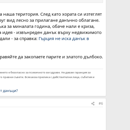
а наша територия. След като хората си изтеглят
руг вид лесно за прилагане данъчно облагане.
ка за миналата година, обаче нали е криза,
уга идея - извънреден данък върху недвижимото
дали - за справка:
Гърция не иска данък в
авяйте да закопаете парите и златото дълбоко.
енето е безопасно за психичното ви здраве. Не давам гаранция за
ито правни съвети. Всякаква прилика с действителни лица, събития и
ат данъци?
#6