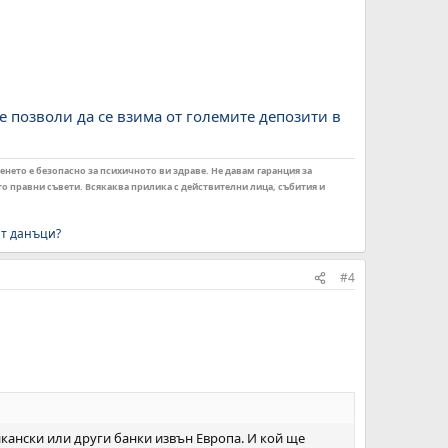
е позволи да се взима от големите депозити в
енето е безопасно за психичното ви здраве. Не давам гаранция за
ито правни съвети. Всякаква прилика с действителни лица, събития и
ат данъци?
#4
икански или други банки извън Европа. И кой ще