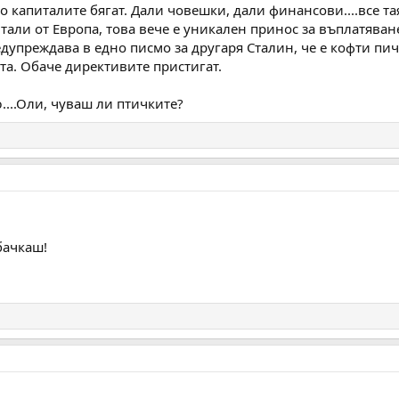
о капиталите бягат. Дали човешки, дали финансови....все та
тали от Европа, това вече е уникален принос за въплатява
дупреждава в едно писмо за другаря Сталин, че е кофти пич
а. Обаче директивите пристигат.
Оли, чуваш ли птичките?
бачкаш!