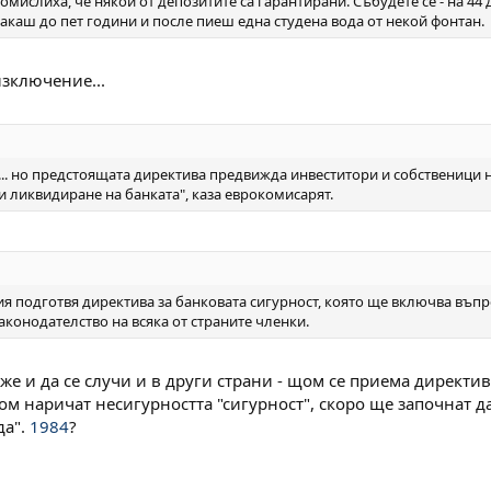
помислиха, че някои от депозитите са гарантирани. Събудете се - на 44
 чакаш до пет години и после пиеш една студена вода от некой фонтан.
изключение...
.. но предстоящата директива предвижда инвеститори и собственици на
и ликвидиране на банката", каза еврокомисарят.
я подготвя директива за банковата сигурност, която ще включва въпро
конодателство на всяка от страните членки.
е и да се случи и в други страни - щом се приема директива 
ом наричат несигурността "сигурност", скоро ще започнат да 
да".
1984
?