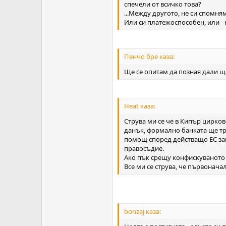
спечели от всичко това?
...Между другото, не си спомням 
Или си платежоспособен, или - 
Пенчо бре каза:
Ще се опитам да позная дали щ
Heat каза:
Струва ми се че в Кипър цирков
данък, формално банката ще тр
помощ според действащо ЕС зак
правосъдие.
Ако пък срещу конфискуваното се
Все ми се струва, че първонач
bonzaj каза: