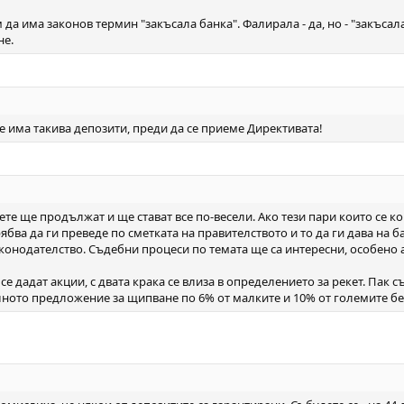
да има законов термин "закъсала банка". Фалирала - да, но - "закъсала",
не.
е има такива депозити, преди да се приеме Директивата!
ете ще продължат и ще стават все по-весели. Ако тези пари които се 
ябва да ги преведе по сметката на правителството и то да ги дава на
онодателство. Съдебни процеси по темата ще са интересни, особено а
 дадат акции, с двата крака се влиза в определението за рекет. Пак съ
алното предложение за щипване по 6% от малките и 10% от големите бе