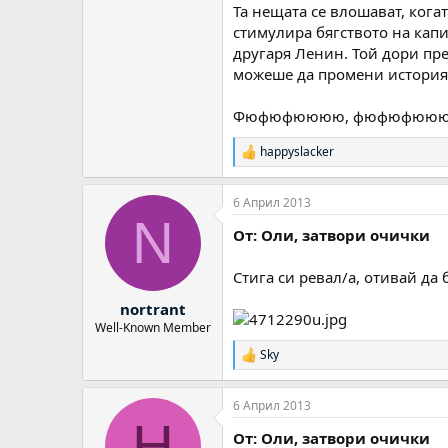
Та нещата се влошават, когат
стимулира бягството на капи
другаря Ленин. Той дори пре
можеше да промени историят
Фюфюфюююю, фюфюфююю....
happyslacker
Р
е
а
6 Април 2013
к
N
ц
От: Оли, затвори очички
и
и
:
Стига си ревал/а, отивай да 
nortrant
Well-Known Member
Sky
Р
е
а
6 Април 2013
к
H
ц
От: Оли, затвори очички
и