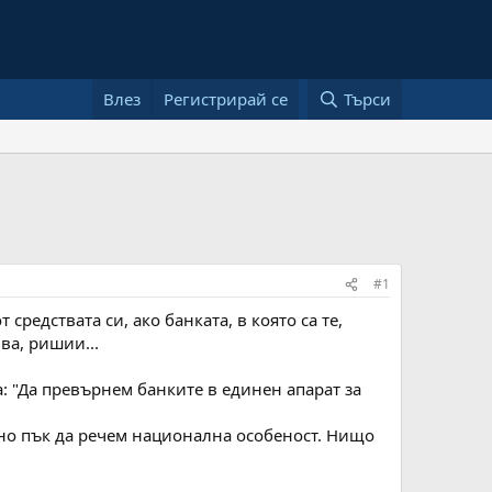
Влез
Регистрирай се
Търси
#1
средствата си, ако банката, в която са те,
ва, ришии...
: "Да превърнем банките в единен апарат за
, но пък да речем национална особеност. Нищо