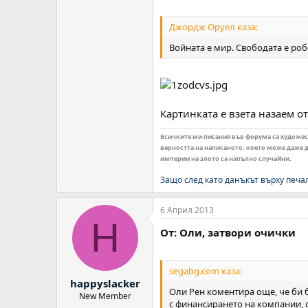
Джордж Оруел каза:
Войната е мир. Свободата е роб
Картинката е взета назаем о
Всичките ми писания във форума са художеств
верността на написаното, което може даже да
империи на злото са напълно случайни.
Защо след като данъкът върху печа
6 Април 2013
H
От: Оли, затвори очички
segabg.com каза:
happyslacker
Оли Рен коментира още, че би 
New Member
с финансирането на компании, 