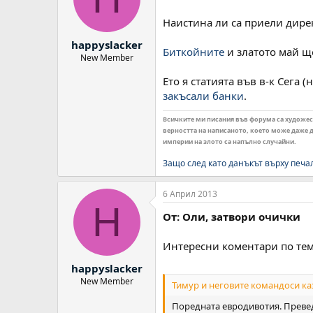
и
:
Наистина ли са приели дирек
happyslacker
Биткойните
и златото май щ
New Member
Ето я статията във в-к Сега 
закъсали банки
.
Всичките ми писания във форума са художеств
верността на написаното, което може даже да
империи на злото са напълно случайни.
Защо след като данъкът върху печа
6 Април 2013
H
От: Оли, затвори очички
Интересни коментари по тем
happyslacker
New Member
Тимур и неговите командоси ка
Поредната евродивотия. Преведе