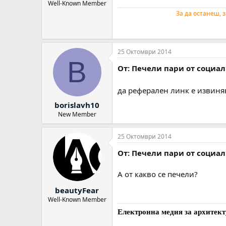
Well-Known Member
За да останеш, з
25 Октомври 2014
B
От: Печели пари от социа
да реферален линк е извиня
borislavh10
New Member
25 Октомври 2014
От: Печели пари от социа
А от какво се печели?
beautyFear
Well-Known Member
Електронна медия за архитект