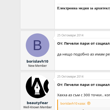
Електронна медия за архитект
25 Октомври 2014
B
От: Печели пари от социа
да нещо подобно аз имам рег
borislavh10
New Member
25 Октомври 2014
От: Печели пари от социа
Хахха аз съм с 300 точки.. к
beautyFear
borislavh10 каза:
Well-Known Member