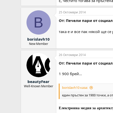
Е, честито тогава за пръстен
25 Октомври 2014
B
От: Печели пари от социа
така е и все пак някой ще се
borislavh10
New Member
26 Октомври 2014
От: Печели пари от социа
1 900 брей...
beautyFear
Well-Known Member
borislavh10 каза:
един пръстен за 1900 точки, а о
Електронна медия за архитект