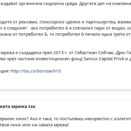
създават органична социална среда. Другата цел на компани
одите от реклами, спонсорски сделки и партньорства, взима
е следният - ако потребител А е спечелил пари от видео, ко
кана от потребител Б, то потребител Б печели една трета от
мрежа е създадена през 2013 г. от Себастиан Собчак, Дрю 
ва чрез частния инвестиционен фонд Sancus Capital Privé 
ация:
http://tsu.co/borislavh10
лната мрежа tsu
рален линк? Ако е така, то постъпваш некоректно с колегите
 твоя линк или на самата мрежа!