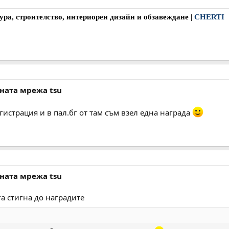
ура, строителство, интериорен дизайн и обзавеждане
|
CHERTI
лната мрежа tsu
истрация и в пал.бг от там съм взел една награда
лната мрежа tsu
ога стигна до наградите