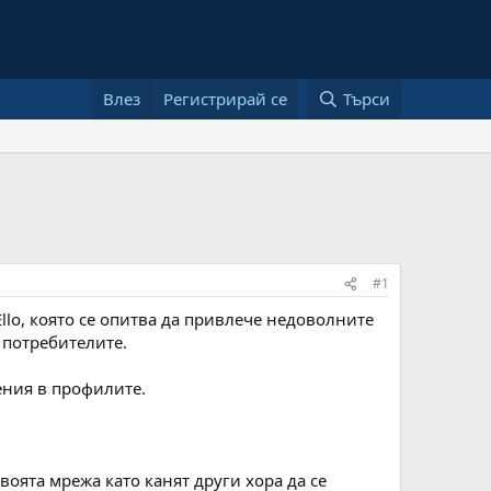
Влез
Регистрирай се
Търси
#1
llo, която се опитва да привлече недоволните
 потребителите.
вения в профилите.
воята мрежа като канят други хора да се