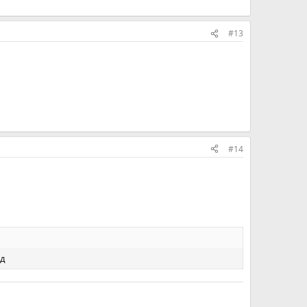
#13
#14
:д