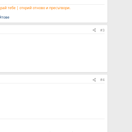
окрай тебе | открий отново и пресътвори.
йтове
#3
#4