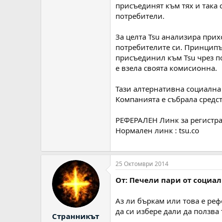
присъединят към тях и така 
потребители.
За целта Tsu анализира прих
потребителите си. Принципът 
присъединил към Tsu чрез по
е взела своята комисионна.
Тази алтернативна социална 
Компанията е събрала средст
РЕФЕРАЛЕН Линк за регистр
Нормален линк : tsu.co
25 Октомври 2014
От: Печели пари от социа
Аз ли бъркам или това е рефе
да си избере дали да ползва
Странникът