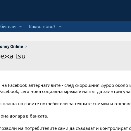
ебители
Какво ново?
oney Online
ежа tsu
 на Facebook алтернативите - след скорошния фурор около E
Facebook, сега нова социална мрежа е на път да заинтригува
 да плаща на своите потребители за техните снимки и откро
иона долара в банката.
а позволи на потребителите сами да създадат и контролират с