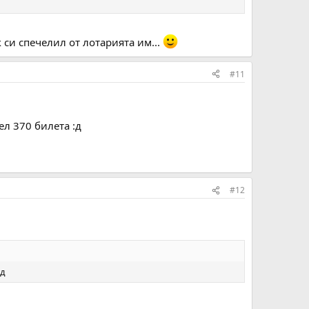
си спечелил от лотарията им...
#11
ел 370 билета :д
#12
:д