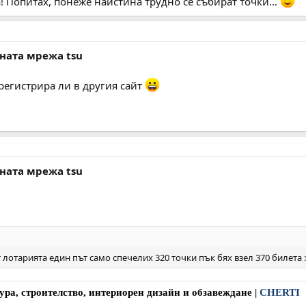
а! Попитах, понеже наистина трудно се събират точки...
лната мрежа tsu
 регистрира ли в другия сайт
лната мрежа tsu
т лотарията един път само спечелих 320 точки пък бях взел 370 билета 
ура, строителство, интериорен дизайн и обзавеждане
|
CHERTI