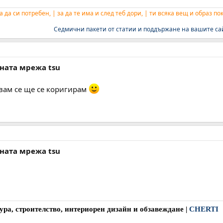
а да си потребен, | за да те има и след теб дори, | ти всяка вещ и образ п
Седмични пакети от статии и поддържане на вашите са
лната мрежа tsu
вам се ще се коригирам
лната мрежа tsu
ура, строителство, интериорен дизайн и обзавеждане
|
CHERTI