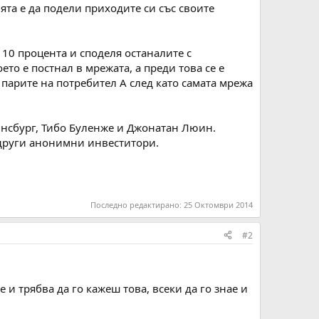
ята е да подели приходите си със своите
 10 процента и споделя останалите с
ето е постнал в мрежата, а преди това се е
 парите на потребител А след като самата мрежа
Гинсбург, Тибо Буленже и Джонатан Люин.
и други анонимни инвеститори.
Последно редактирано:
25 Октомври 2014
#2
 и трябва да го кажеш това, всеки да го знае и