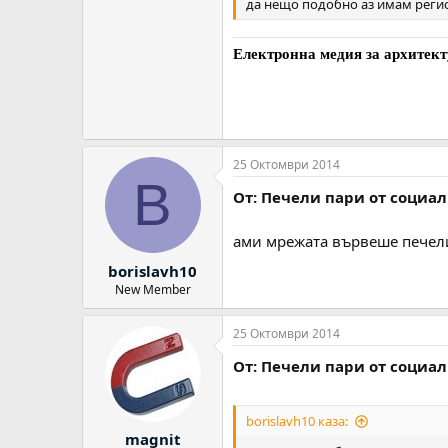
да нещо подобно аз имам регист
Електронна медия за архитект
25 Октомври 2014
B
От: Печели пари от социа
ами мрежата вървеше печели
borislavh10
New Member
25 Октомври 2014
От: Печели пари от социа
borislavh10 каза:
magnit