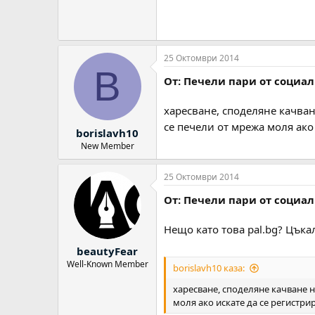
25 Октомври 2014
B
От: Печели пари от социа
харесване, споделяне качван
се печели от мрежа моля ако
borislavh10
New Member
25 Октомври 2014
От: Печели пари от социа
Нещо като това pal.bg? Цъкал
beautyFear
Well-Known Member
borislavh10 каза:
харесване, споделяне качване н
моля ако искате да се регистри