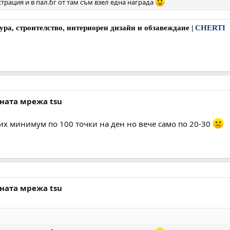
рация и в пал.бг от там съм взел една награда
ура, строителство, интериорен дизайн и обзавеждане
|
CHERTI
лната мрежа tsu
х минимум по 100 точки на ден но вече само по 20-30
лната мрежа tsu