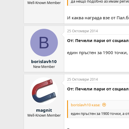
да нещо подобно аз имам регист
Well-Known Member
И каква награда взе от Пал.
25 Октомври 2014
B
От: Печели пари от социа
един пръстен за 1900 точки, 
borislavh10
New Member
25 Октомври 2014
От: Печели пари от социа
borislavh10 каза:
magnit
един пръстен за 1900 точки, а о
Well-Known Member