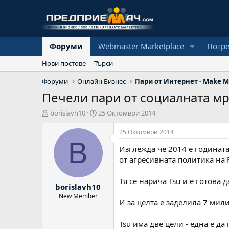
Форуми
Webmaster Marketplace
Потр
Нови постове
Търси
Форуми
Онлайн Бизнес
Пари от Интернет - Make M
Печели пари от социалната мр
А
Н
borislavh10
25 Октомври 2014
в
а
т
ч
25 Октомври 2014
о
а
B
Изглежда че 2014 е годината
р
л
н
от агресивната политика на 
а
д
Тя се нарича Tsu и е готова
borislavh10
а
т
New Member
И за целта е заделила 7 мил
а
Tsu има две цели - една е д