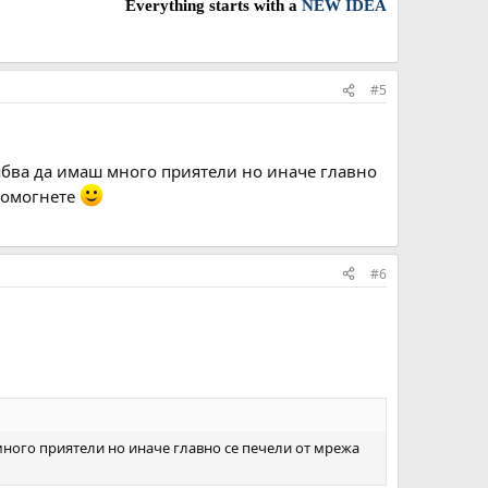
Everything starts with a
NEW IDEA
#5
рябва да имаш много приятели но иначе главно
 помогнете
#6
 много приятели но иначе главно се печели от мрежа