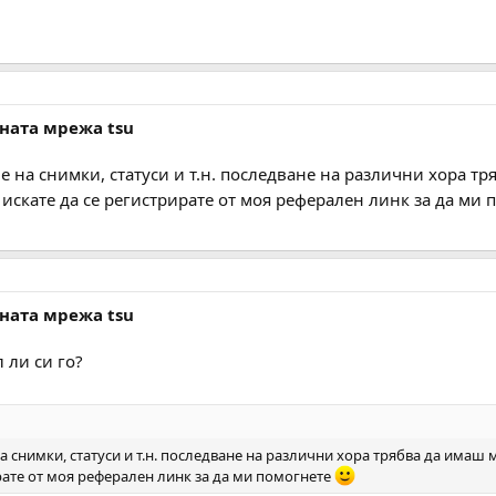
лната мрежа tsu
е на снимки, статуси и т.н. последване на различни хора т
 искате да се регистрирате от моя реферален линк за да ми
лната мрежа tsu
 ли си го?
а снимки, статуси и т.н. последване на различни хора трябва да имаш
рате от моя реферален линк за да ми помогнете