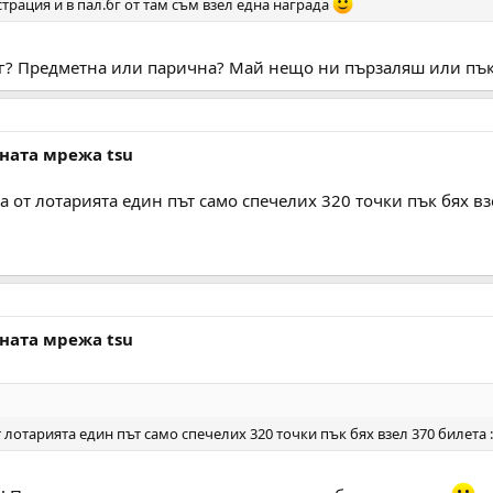
рация и в пал.бг от там съм взел една награда
бг? Предметна или парична? Май нещо ни пързаляш или пък 
лната мрежа tsu
а от лотарията един път само спечелих 320 точки пък бях вз
лната мрежа tsu
т лотарията един път само спечелих 320 точки пък бях взел 370 билета 