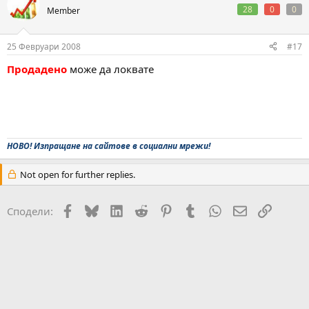
28
0
0
Member
25 Февруари 2008
#17
Продадено
може да локвате
НОВО! Изпращане на сайтове в социални мрежи!
Not open for further replies.
Facebook
Bluesky
LinkedIn
Reddit
Pinterest
Tumblr
WhatsApp
Email
Link
Сподели: