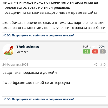
мисля че нямаше нужда от мнението ти щом няма да
предлагаш оферта , но ти си решаваш
посещенията са такива защото нямам време за сайта
ако обичаш повече не спами в темата... вярно е че всеки
има право на мнение , но в случая си го запази за себе си
НОВО! Изпращане на сайтове в социални мрежи!
Thebusiness
Рейтинг -
100%
28
0
0
Member
24 Февруари 2008
#10
също така продавам и домейн
4web-bg.com ако някой се интересува
НОВО! Изпращане на сайтове в социални мрежи!