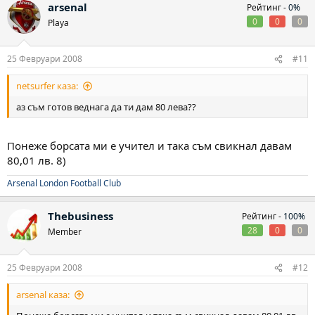
arsenal
Рейтинг -
0%
0
0
0
Playa
25 Февруари 2008
#11
netsurfer каза:
аз съм готов веднага да ти дам 80 лева??
Понеже борсата ми е учител и така съм свикнал давам
80,01 лв. 8)
Arsenal London Football Club
Thebusiness
Рейтинг -
100%
28
0
0
Member
25 Февруари 2008
#12
arsenal каза: