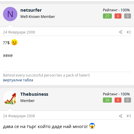
netsurfer
Рейтинг -
100%
N
27
0
0
Well-Known Member
24 Февруари 2008
#2
??$
хехе
Behind every successful person lies a pack of haterS
виртуални табла
Thebusiness
Рейтинг -
100%
28
0
0
Member
24 Февруари 2008
#3
дава се на търг който даде най много!