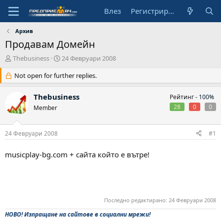
Влез
Регистрирай се
Архив
Продавам Домейн
А
Н
Thebusiness
24 Февруари 2008
в
а
т
Not open for further replies.
ч
о
а
р
л
Thebusiness
Рейтинг -
100%
н
28
0
0
Member
а
д
а
24 Февруари 2008
#1
т
а
musicplay-bg.com + сайта който е вътре!
Последно редактирано:
24 Февруари 2008
НОВО! Изпращане на сайтове в социални мрежи!