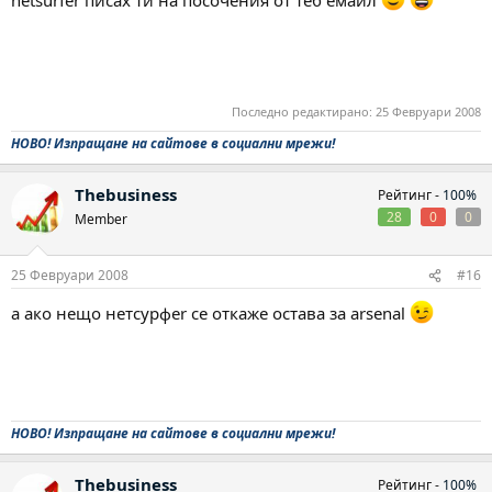
netsurfer писах ти на посочения от теб емайл
Последно редактирано:
25 Февруари 2008
НОВО! Изпращане на сайтове в социални мрежи!
Thebusiness
Рейтинг -
100%
28
0
0
Member
25 Февруари 2008
#16
а ако нещо нетсурфer се откаже остава за arsenal
НОВО! Изпращане на сайтове в социални мрежи!
Thebusiness
Рейтинг -
100%