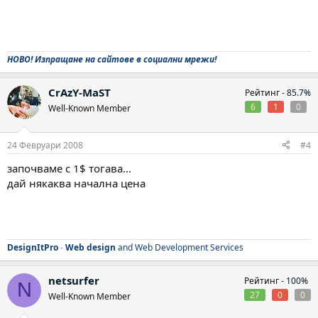
НОВО! Изпращане на сайтове в социални мрежи!
CrAzY-MaST
Рейтинг -
85.7%
6
1
0
Well-Known Member
24 Февруари 2008
#4
започваме с 1$ тогава...
дай някаква начална цена
DesignItPro
-
Web design
and Web Development Services
netsurfer
Рейтинг -
100%
N
27
0
0
Well-Known Member