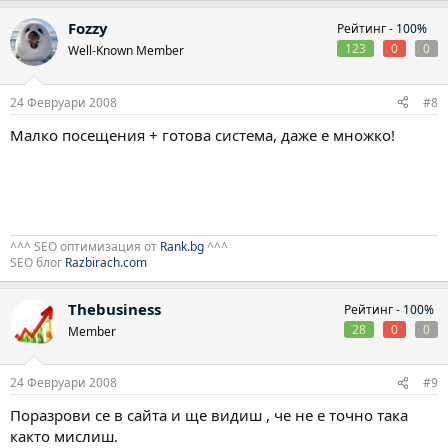
Fozzy
Рейтинг -
100%
123
0
0
Well-Known Member
24 Февруари 2008
#8
Малко посещения + готова система, даже е множко!
^^^ SEO оптимизация от
Rank.bg
^^^
SEO блог
Razbirach.com
Thebusiness
Рейтинг -
100%
28
0
0
Member
24 Февруари 2008
#9
Поразрови се в сайта и ще видиш , че не е точно така
както мислиш.