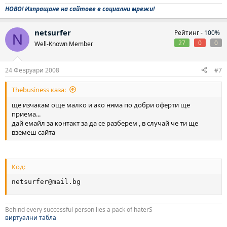
НОВО! Изпращане на сайтове в социални мрежи!
netsurfer
Рейтинг -
100%
N
27
0
0
Well-Known Member
24 Февруари 2008
#7
Thebusiness каза:
ще изчакам още малко и ако няма по добри оферти ще
приема...
дай емайл за контакт за да се разберем , в случай че ти ще
вземеш сайта
Код:
netsurfer@mail.bg
Behind every successful person lies a pack of haterS
виртуални табла