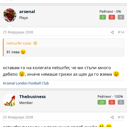
arsenal
Рейтинг -
0%
0
0
0
Playa
25 Февруари 2008
#14
netsurfer каза:
81 лева
оставам го на колегата netsurfer, че ми стъпи много
дебело
, иначе нямаше грижи аз щях да го взема
Arsenal London Football Club
Thebusiness
Рейтинг -
100%
28
0
0
Member
25 Февруари 2008
#15