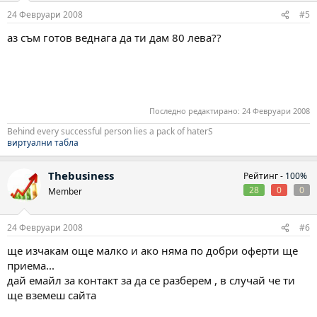
24 Февруари 2008
#5
аз съм готов веднага да ти дам 80 лева??
Последно редактирано:
24 Февруари 2008
Behind every successful person lies a pack of haterS
виртуални табла
Thebusiness
Рейтинг -
100%
28
0
0
Member
24 Февруари 2008
#6
ще изчакам още малко и ако няма по добри оферти ще
приема...
дай емайл за контакт за да се разберем , в случай че ти
ще вземеш сайта