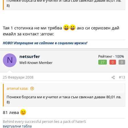
Понеже борсата ми е учител и така съм свикнал давам 80,01 лв.
8)
Тая 1 стотинка не ми трябва
ако си сериозен дай
емайл за контакт :arrow:
НОВО! Изпращане на сайтове в социални мрежи!
netsurfer
Рейтинг -
100%
N
27
0
0
Well-Known Member
25 Февруари 2008
#13
arsenal каза:
Понеже борсата ми е учител и така съм свикнал давам 80,01 лв.
8)
81 лева
Behind every successful person lies a pack of haterS
виртуални табла