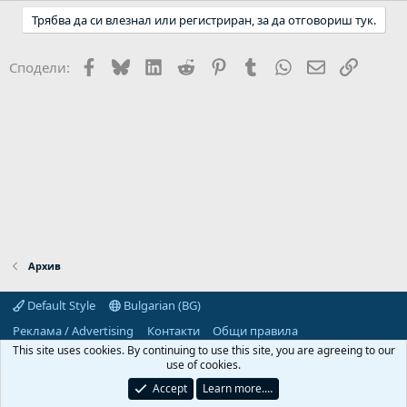
Трябва да си влезнал или регистриран, за да отговориш тук.
Facebook
Bluesky
LinkedIn
Reddit
Pinterest
Tumblr
WhatsApp
Email
Link
Сподели:
Архив
Default Style
Bulgarian (BG)
Реклама / Advertising
Контакти
Общи правила
Декларация за поверителност
Помощ
Начало
R
This site uses cookies. By continuing to use this site, you are agreeing to our
S
use of cookies.
S
Predpriemach.com © 2006-2026. Hosting by:
Accept
Learn more.…