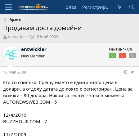
Влез
Регистрирай се
Архив
Продавам доста домейни
А
Н
entwickler
18 Май 2009
в
а
т
ч
entwickler
Рейтинг -
0%
о
а
0
0
0
New Member
р
л
н
а
18 Май 2009
#1
д
а
Ето го списъка. Срещу името е единичната цена в
т
долари, а отдолу датата до която е регистриран. Цена за
а
всички - 80 долара. Някои са redirect-нати в момента:
AUTONEWSWEB.COM - 5
12/4/2010
BUZZHOUR.COM - 7
11/7/2009