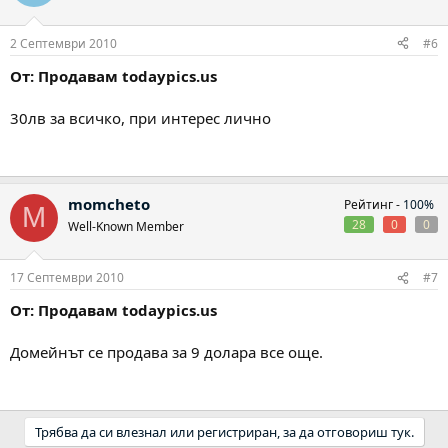
2 Септември 2010
#6
От: Продавам todaypics.us
30лв за всичко, при интерес лично
momcheto
Рейтинг -
100%
M
28
0
0
Well-Known Member
17 Септември 2010
#7
От: Продавам todaypics.us
Домейнът се продава за 9 долара все още.
Трябва да си влезнал или регистриран, за да отговориш тук.