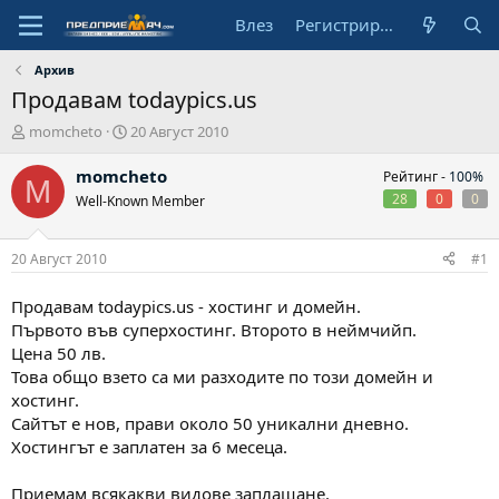
Влез
Регистрирай се
Архив
Продавам todaypics.us
А
Н
momcheto
20 Август 2010
в
а
т
ч
momcheto
Рейтинг -
100%
M
о
а
28
0
0
Well-Known Member
р
л
н
а
20 Август 2010
#1
д
а
Продавам todaypics.us - хостинг и домейн.
т
Първото във суперхостинг. Второто в неймчийп.
а
Цена 50 лв.
Това общо взето са ми разходите по този домейн и
хостинг.
Сайтът е нов, прави около 50 уникални дневно.
Хостингът е заплатен за 6 месеца.
Приемам всякакви видове заплащане.