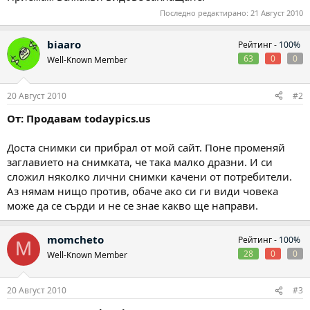
Последно редактирано:
21 Август 2010
biaaro
Рейтинг -
100%
63
0
0
Well-Known Member
20 Август 2010
#2
От: Продавам todaypics.us
Доста снимки си прибрал от мой сайт. Поне променяй
заглавието на снимката, че така малко дразни. И си
сложил няколко лични снимки качени от потребители.
Аз нямам нищо против, обаче ако си ги види човека
може да се сърди и не се знае какво ще направи.
momcheto
Рейтинг -
100%
M
28
0
0
Well-Known Member
20 Август 2010
#3