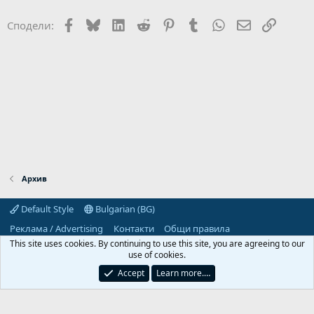
Facebook
Bluesky
LinkedIn
Reddit
Pinterest
Tumblr
WhatsApp
Email
Link
Сподели:
Архив
Default Style
Bulgarian (BG)
Реклама / Advertising
Контакти
Общи правила
Декларация за поверителност
Помощ
Начало
R
This site uses cookies. By continuing to use this site, you are agreeing to our
S
use of cookies.
S
Predpriemach.com © 2006-2026. Hosting by:
Accept
Learn more.…