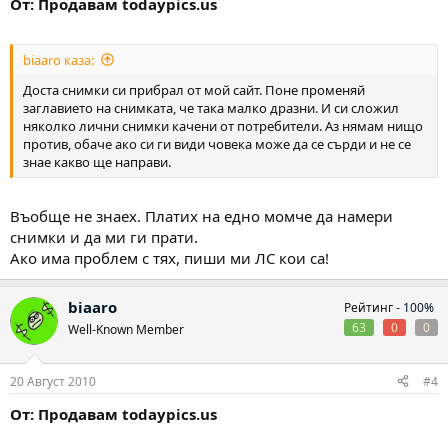
От: Продавам todaypics.us
biaaro каза:
Доста снимки си прибрал от мой сайт. Поне променяй
заглавието на снимката, че така малко дразни. И си сложил
няколко лични снимки качени от потребители. Аз нямам нищо
против, обаче ако си ги види човека може да се сърди и не се
знае какво ще направи.
Въобще не знаех. Платих на едно момче да намери
снимки и да ми ги прати.
Ако има проблем с тях, пиши ми ЛС кои са!
biaaro
Рейтинг -
100%
63
0
0
Well-Known Member
20 Август 2010
#4
От: Продавам todaypics.us