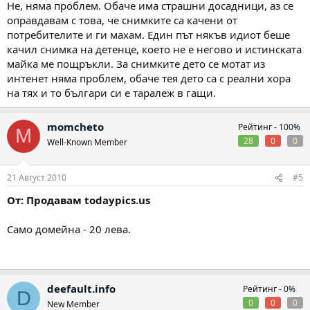
Не, няма проблем. Обаче има страшни досадници, аз се
оправдавам с това, че снимките са качени от
потребителите и ги махам. Един път някъв идиот беше
качил снимка на детенце, което не е негово и истинската
майка ме пощръкли. За снимките дето се мотат из
интенет няма проблем, обаче тея дето са с реални хора
на тях и то българи си е таралеж в гащи.
momcheto
Рейтинг -
100%
M
28
0
0
Well-Known Member
21 Август 2010
#5
От: Продавам todaypics.us
Само домейна - 20 лева.
deefault.info
Рейтинг -
0%
D
0
0
0
New Member