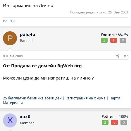
Информация на Лично
Последно редактирано:
25 Юни 2009
vestnici
palq4o
Рейтинг -
66.7%
P
2
1
0
Banned
8 Юли 2009
#2
От: Продава се домейн BgWeb.org
Може ли цена да ми изпратиш на лично ?
25 безплатни беклинка всеки ден
|
Регистрация на фирма
|
Парти
|
Материали
xax0
Рейтинг -
100%
X
2
0
0
Member