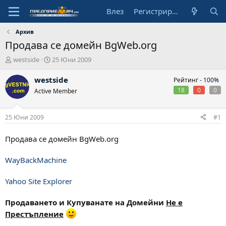
Влез
Регистрирай се
Архив
Продава се домейн BgWeb.org
А
Н
westside
25 Юни 2009
в
а
т
ч
westside
Рейтинг -
100%
о
а
18
0
0
Active Member
р
л
н
а
25 Юни 2009
#1
д
а
Продава се домейн BgWeb.org
т
а
WayBackMachine
Yahoo Site Explorer
Продаването и Кyпуванате на Домейни
Не е
Престъпление