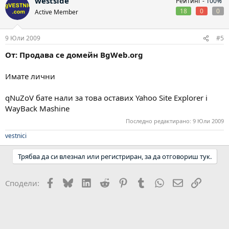
westside
Рейтинг -
100%
18
0
0
Active Member
9 Юли 2009
#5
От: Продава се домейн BgWeb.org
Имате лични
qNuZoV бате нали за това оставих Yahoo Site Explorer i
WayBack Mashine
Последно редактирано:
9 Юли 2009
vestnici
Трябва да си влезнал или регистриран, за да отговориш тук.
Facebook
Bluesky
LinkedIn
Reddit
Pinterest
Tumblr
WhatsApp
Email
Link
Сподели: