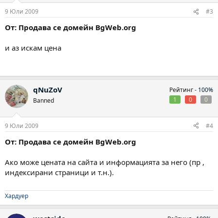
9 Юли 2009
#3
От: Продава се домейн BgWeb.org
и аз искам цена
qNuZoV
Рейтинг -
100%
1
0
0
Banned
9 Юли 2009
#4
От: Продава се домейн BgWeb.org
Ако може цената на сайта и информацията за него (пр ,
индексирани страници и т.н.).
Хардуер