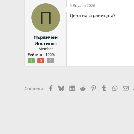
5 Януари 2026
П
Цена на страницата?
Първичен
Инстинкт
Member
Рейтинг -
100%
1
0
0
Facebook
Bluesky
LinkedIn
Reddit
Pinterest
Tumblr
WhatsA
Em
Сподели: