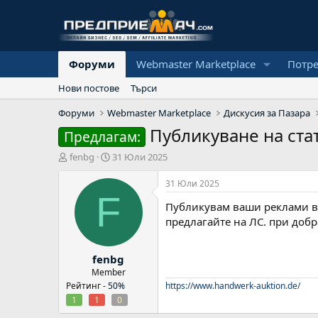
Форуми
Webmaster Marketplace
Потр
Нови постове
Търси
Форуми
Webmaster Marketplace
Дискусия за Пазара
Публикуване на ста
Предлагам:
А
Н
fenbg
31 Юли 2025
в
а
т
ч
31 Юли 2025
о
а
F
Публикувам ваши реклами в
р
л
н
предлагайте на ЛС. при добр
а
д
fenbg
а
т
Member
а
Рейтинг -
50%
https://www.handwerk-auktion.de/
1
1
0