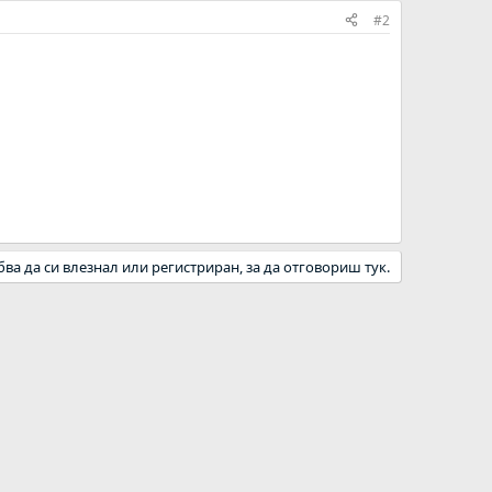
#2
бва да си влезнал или регистриран, за да отговориш тук.