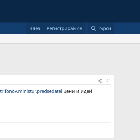
Влез
Регистрирай се
Търси
#1
rifonov.ministur.predsedatel
цени и идей