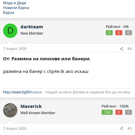
Мода и Диди
Новини Варна
Варна
darkteam
Рейтинг -
0%
D
0
0
0
New Member
7 Април 2009
#4
От: Размяна на линкове или банери.
размяна на банер с clip4e.tk ако искаш
http://www.bgfilm.co.cc
- гледай онлине филми и сериали без да теглиш
Maverick
Рейтинг -
100%
194
0
1
Well-Known Member
7 Април 2009
#5