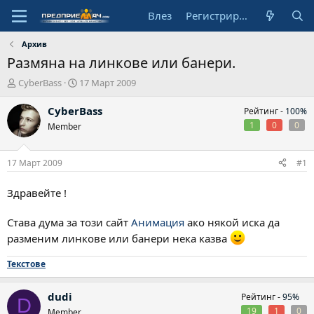
Влез
Регистрирай се
Архив
Размяна на линкове или банери.
А
Н
CyberBass
17 Март 2009
в
а
т
ч
CyberBass
Рейтинг -
100%
о
а
1
0
0
Member
р
л
н
а
17 Март 2009
#1
д
а
Здравейте !
т
а
Става дума за този сайт
Анимация
ако някой иска да
разменим линкове или банери нека казва
Текстове
dudi
Рейтинг -
95%
D
19
1
0
Member