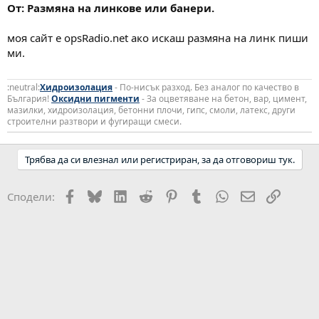
От: Размяна на линкове или банери.
моя сайт е opsRadio.net ако искаш размяна на линк пиши
ми.
:neutral:
Хидроизолация
- По-нисък разход. Без аналог по качество в
България!
Оксидни пигменти
- За оцветяване на бетон, вар, цимент,
мазилки, хидроизолация, бетонни плочи, гипс, смоли, латекс, други
строителни разтвори и фугиращи смеси.
Трябва да си влезнал или регистриран, за да отговориш тук.
Facebook
Bluesky
LinkedIn
Reddit
Pinterest
Tumblr
WhatsApp
Email
Link
Сподели: