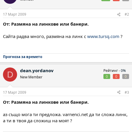
17 Март 2009
#2
От: Размяна на линкове или банери.
Сайта радва много, размяна на линк с
www.tursq.com
?
Прогноза за времето
dean.yordanov
Рейтинг -
0%
D
0
0
0
New Member
17 Март 2009
#3
От: Размяна на линкове или банери.
аз също мога ти предложа. varnenci.net да ти сложа линк,
а ти в твоя да сложиш на моят ?