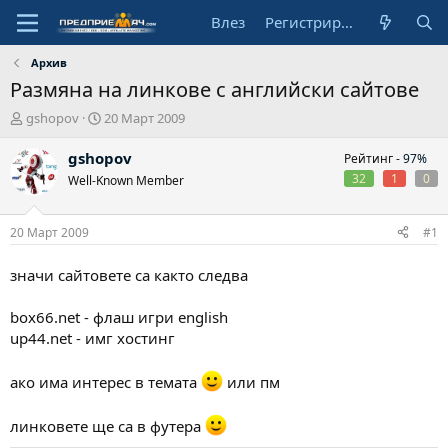
Влез
Регистрирай се
Архив
Размяна на линкове с английски сайтове
А
Н
gshopov
20 Март 2009
в
а
т
ч
gshopov
Рейтинг -
97%
о
а
32
1
0
Well-Known Member
р
л
н
а
20 Март 2009
#1
д
а
значи сайтовете са както следва
т
а
box66.net - флаш игри english
up44.net - имг хостинг
ако има интерес в темата
или пм
линковете ще са в футера