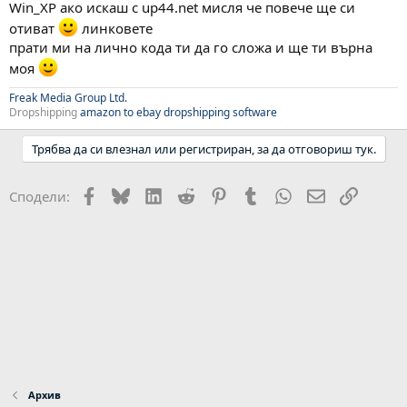
Win_XP ако искаш с up44.net мисля че повече ще си
отиват
линковете
прати ми на лично кода ти да го сложа и ще ти върна
моя
Freak Media Group Ltd.
Dropshipping
amazon to ebay dropshipping software
Трябва да си влезнал или регистриран, за да отговориш тук.
Facebook
Bluesky
LinkedIn
Reddit
Pinterest
Tumblr
WhatsApp
Email
Link
Сподели:
Архив