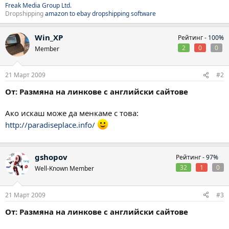
Freak Media Group Ltd.
Dropshipping
amazon to ebay dropshipping software
Win_XP
Рейтинг -
100%
2
0
0
Member
21 Март 2009
#2
От: Размяна на линкове с английски сайтове
Ако искаш може да менкаме с това:
http://paradiseplace.info/
gshopov
Рейтинг -
97%
32
1
0
Well-Known Member
21 Март 2009
#3
От: Размяна на линкове с английски сайтове