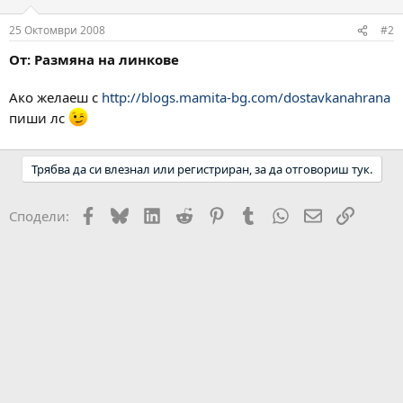
25 Октомври 2008
#2
От: Размяна на линкове
Ако желаеш с
http://blogs.mamita-bg.com/dostavkanahrana
пиши лс
Трябва да си влезнал или регистриран, за да отговориш тук.
Facebook
Bluesky
LinkedIn
Reddit
Pinterest
Tumblr
WhatsApp
Email
Link
Сподели: