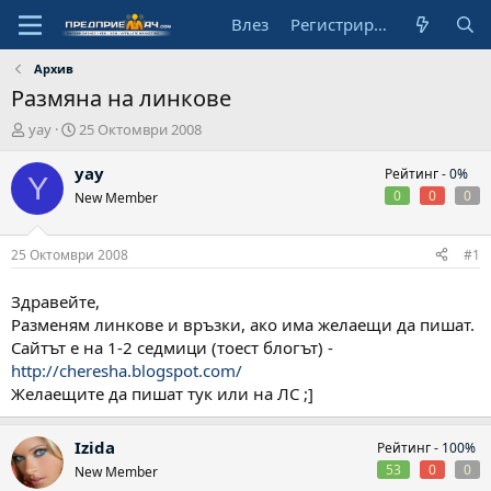
Влез
Регистрирай се
Архив
Размяна на линкове
А
Н
yay
25 Октомври 2008
в
а
т
ч
yay
Рейтинг -
0%
Y
о
а
0
0
0
New Member
р
л
н
а
25 Октомври 2008
#1
д
а
Здравейте,
т
Разменям линкове и връзки, ако има желаещи да пишат.
а
Сайтът е на 1-2 седмици (тоест блогът) -
http://cheresha.blogspot.com/
Желаещите да пишат тук или на ЛС ;]
Izida
Рейтинг -
100%
53
0
0
New Member