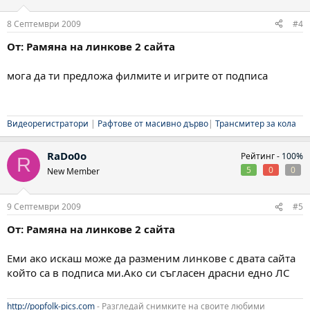
8 Септември 2009
#4
От: Рамяна на линкове 2 сайта
мога да ти предложа филмите и игрите от подписа
Видеорегистратори
|
Рафтове от масивно дърво
|
Трансмитер за кола
RaDo0o
Рейтинг -
100%
R
5
0
0
New Member
9 Септември 2009
#5
От: Рамяна на линкове 2 сайта
Еми ако искаш може да разменим линкове с двата сайта
който са в подписа ми.Ако си съгласен драсни едно ЛС
http://popfolk-pics.com
- Разгледай снимките на своите любими