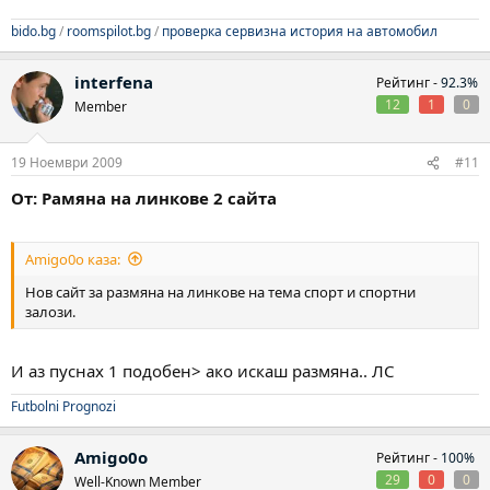
bido.bg
/
roomspilot.bg
/
проверка сервизна история на автомобил
interfena
Рейтинг -
92.3%
12
1
0
Member
19 Ноември 2009
#11
От: Рамяна на линкове 2 сайта
Amigo0o каза:
Нов сайт за размяна на линкове на тема спорт и спортни
залози.
И аз пуснах 1 подобен> ако искаш размяна.. ЛС
Futbolni Prognozi
Amigo0o
Рейтинг -
100%
29
0
0
Well-Known Member