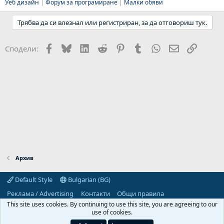
Уеб дизайн
|
Форум за програмиране
|
Малки обяви
Трябва да си влезнал или регистриран, за да отговориш тук.
Facebook
Bluesky
LinkedIn
Reddit
Pinterest
Tumblr
WhatsApp
Email
Link
Сподели:
Архив
Default Style
Bulgarian (BG)
Реклама / Advertising
Контакти
Общи правила
Декларация за поверителност
Помощ
Начало
R
This site uses cookies. By continuing to use this site, you are agreeing to our
S
use of cookies.
S
Predpriemach.com © 2006-2026. Hosting by: