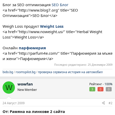
Блог за SEO оптимизация
SEO Блог
<a href="http://www.blog7.org" title="SEO
Оптимизация">SEO Блог</a>
Weigh Loss продукт
Weight Loss
<a href="http://www.noweight.us/" title="Herbal Weight
Loss">Weight Loss</a>
Онлайн
парфюмерия
<a href="http://parfum4e.com/" title="Парфюмерия за мъже
и жени">Парфюмерия</a>
Последно редактирано:
25 Декември 2009
bido.bg
/
roomspilot.bg
/
проверка сервизна история на автомобил
wowfan
Рейтинг -
100%
W
3
0
0
New Member
24 Август 2009
#2
От: Рамяна на линкове 2 сайта