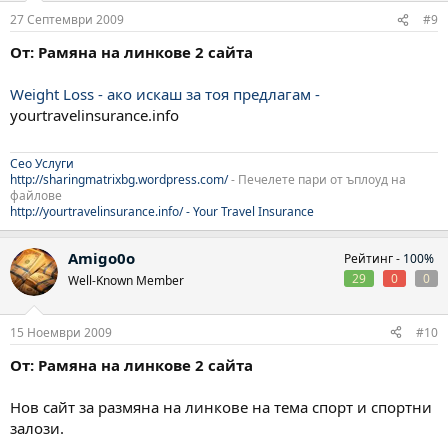
27 Септември 2009
#9
От: Рамяна на линкове 2 сайта
Weight Loss - ако искаш за тоя предлагам -
yourtravelinsurance.info
Сео Услуги
http://sharingmatrixbg.wordpress.com/
- Печелете пари от ъплоуд на
файлове
http://yourtravelinsurance.info/ - Your Travel Insurance
Amigo0o
Рейтинг -
100%
29
0
0
Well-Known Member
15 Ноември 2009
#10
От: Рамяна на линкове 2 сайта
Нов сайт за размяна на линкове на тема спорт и спортни
залози.