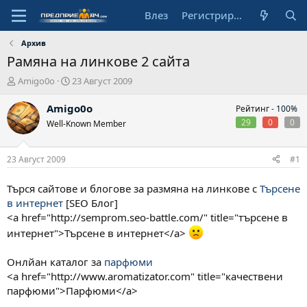
Влез
Регистрирай се
Архив
Рамяна на линкове 2 сайта
А
Н
Amigo0o
23 Август 2009
в
а
т
ч
Amigo0o
Рейтинг -
100%
о
а
29
0
0
Well-Known Member
р
л
н
а
23 Август 2009
#1
д
а
Търся сайтове и блогове за размяна на линкове с
Търсене
т
в интернет
[SEO Блог]
а
<a href="http://semprom.seo-battle.com/" title="търсене в
интернет">Търсене в интернет</a>
Онлйан каталог за
парфюми
<a href="http://www.aromatizator.com" title="качествени
парфюми">Парфюми</a>