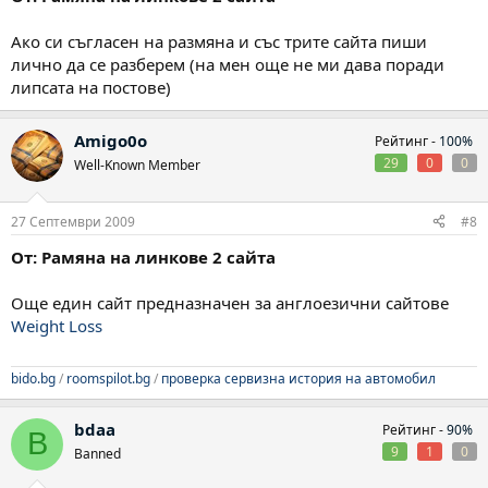
Ако си съгласен на размяна и със трите сайта пиши
лично да се разберем (на мен още не ми дава поради
липсата на постове)
Amigo0o
Рейтинг -
100%
29
0
0
Well-Known Member
27 Септември 2009
#8
От: Рамяна на линкове 2 сайта
Още един сайт предназначен за англоезични сайтове
Weight Loss
bido.bg
/
roomspilot.bg
/
проверка сервизна история на автомобил
bdaa
Рейтинг -
90%
B
9
1
0
Banned