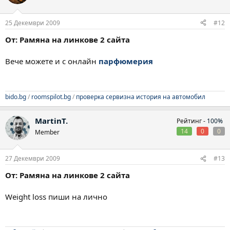
25 Декември 2009
#12
От: Рамяна на линкове 2 сайта
Вече можете и с онлайн
парфюмерия
bido.bg
/
roomspilot.bg
/
проверка сервизна история на автомобил
MartinT.
Рейтинг -
100%
14
0
0
Member
27 Декември 2009
#13
От: Рамяна на линкове 2 сайта
Weight loss пиши на лично