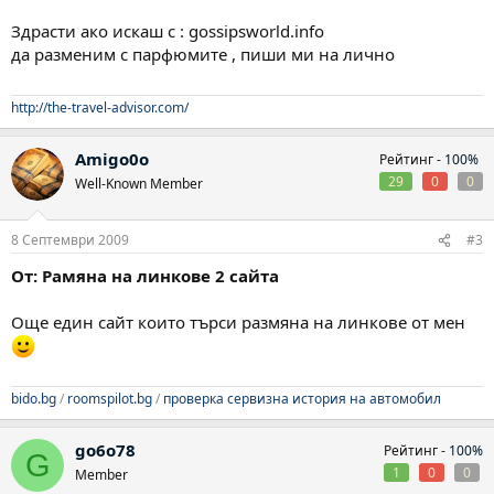
Здрасти ако искаш с : gossipsworld.info
да разменим с парфюмите , пиши ми на лично
http://the-travel-advisor.com/
Amigo0o
Рейтинг -
100%
29
0
0
Well-Known Member
8 Септември 2009
#3
От: Рамяна на линкове 2 сайта
Още един сайт които търси размяна на линкове от мен
bido.bg
/
roomspilot.bg
/
проверка сервизна история на автомобил
go6o78
Рейтинг -
100%
G
1
0
0
Member