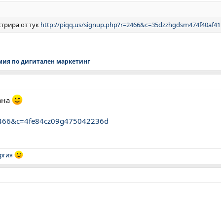
трира от тук
http://piqq.us/signup.php?r=2466&c=35dzzhgdsm474f40af41
мия по дигитален маркетинг
ана
=2466&c=4fe84cz09g475042236d
ргия