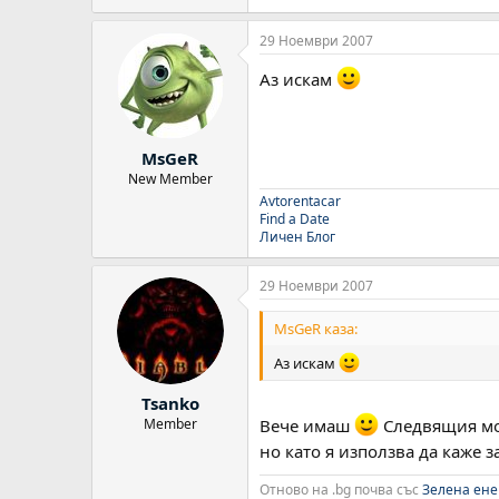
29 Ноември 2007
Аз искам
MsGeR
New Member
Avtorentacar
Find a Date
Личен Блог
29 Ноември 2007
MsGeR каза:
Аз искам
Tsanko
Member
Вече имаш
Следвящия мо
но като я използва да каже з
Отново на .bg почва със
Зелена ене