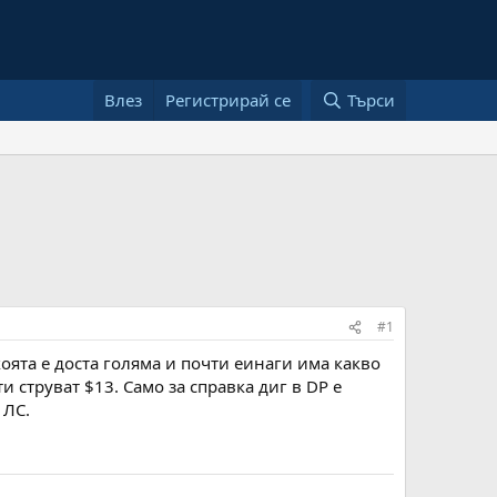
Влез
Регистрирай се
Търси
#1
коята е доста голяма и почти еинаги има какво
и струват $13. Само за справка диг в DP е
 ЛС.