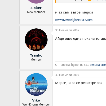
Slaker
и аз съм вътре. мерси
New Member
www.overweightreduce.com
30 Ноември 2007
Айде още една покана тогав
Tsanko
Member
Отново на .bg почва със
Зелена ене
30 Ноември 2007
Мерси, и аз се регистрирах
Viko
Well-Known Member