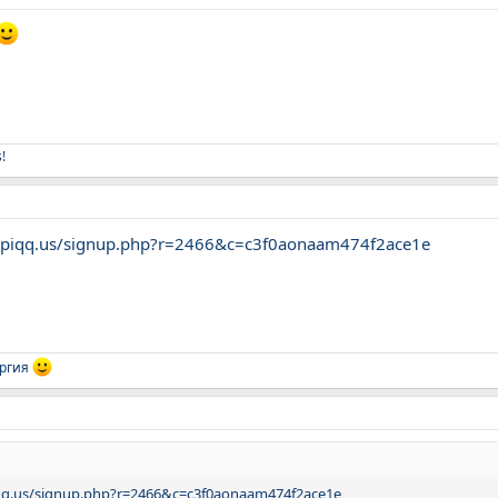
!
//piqq.us/signup.php?r=2466&c=c3f0aonaam474f2ace1e
ргия
iqq.us/signup.php?r=2466&c=c3f0aonaam474f2ace1e