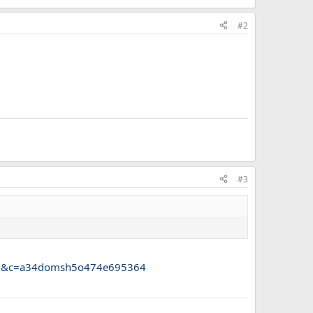
#2
#3
466&c=a34domsh5o474e695364