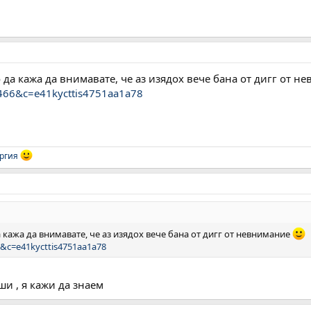
 да кажа да внимавате, че аз изядох вече бана от дигг от 
2466&c=e41kycttis4751aa1a78
ргия
 кажа да внимавате, че аз изядох вече бана от дигг от невнимание
6&c=e41kycttis4751aa1a78
ши , я кажи да знаем