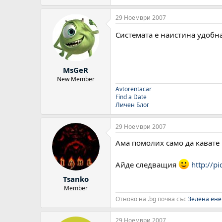
29 Ноември 2007
Системата е наистина удобна
MsGeR
New Member
Avtorentacar
Find a Date
Личен Блог
29 Ноември 2007
Ама помолих само да кавате к
Айде следващия
http://p
Tsanko
Member
Отново на .bg почва със
Зелена ене
29 Ноември 2007