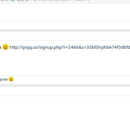
а
http://piqq.us/signup.php?r=2466&c=33bf3irphb474f3dbf
ргия