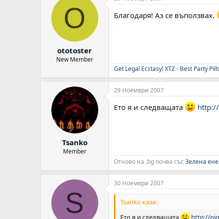
O
Благодаря! Аз се въползвах.
ototoster
New Member
Get Legal Ecstasy! XTZ - Best Party Pills
29 Ноември 2007
Ето я и следващата
http:
Tsanko
Member
Отново на .bg почва със
Зелена ене
30 Ноември 2007
S
Tsanko каза:
Ето я и следващата
http://p