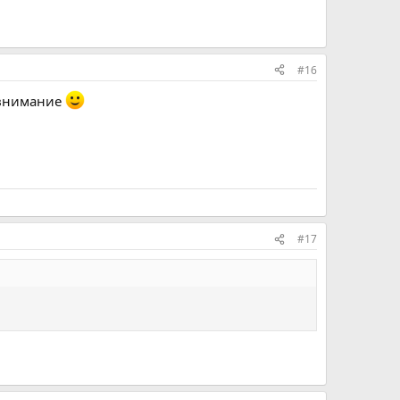
#16
невнимание
#17