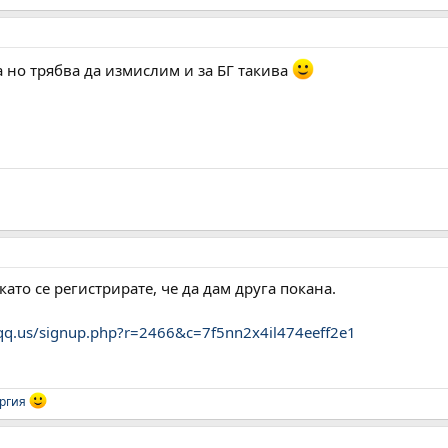
 но трябва да измислим и за БГ такива
ато се регистрирате, че да дам друга покана.
iqq.us/signup.php?r=2466&c=7f5nn2x4il474eeff2e1
ргия