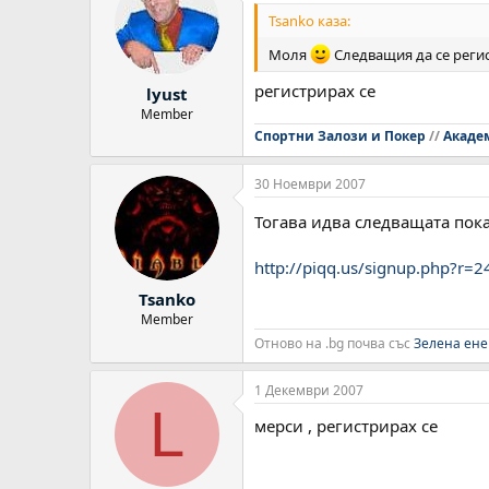
Tsanko каза:
Моля
Следващия да се регис
регистрирах се
lyust
Member
Спортни Залози и Покер
//
Акаде
30 Ноември 2007
Тогава идва следващата пок
http://piqq.us/signup.php?r
Tsanko
Member
Отново на .bg почва със
Зелена ене
1 Декември 2007
L
мерси , регистрирах се