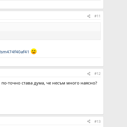
#11
gdsm474f40af41
#12
о по-точно става дума, че несъм много наясно?
#13