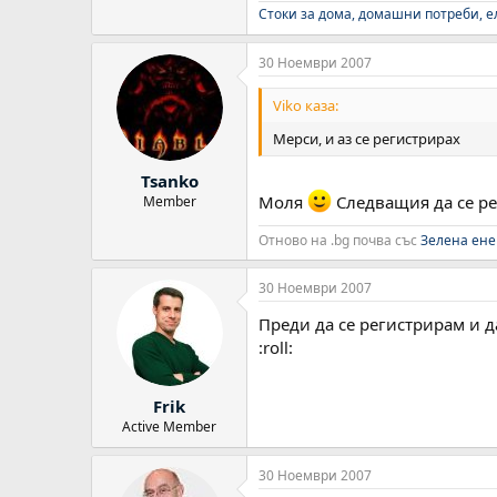
Стоки за дома, домашни потреби, 
30 Ноември 2007
Viko каза:
Мерси, и аз се регистрирах
Tsanko
Моля
Следващия да се ре
Member
Отново на .bg почва със
Зелена ене
30 Ноември 2007
Преди да се регистрирам и д
:roll:
Frik
Active Member
30 Ноември 2007