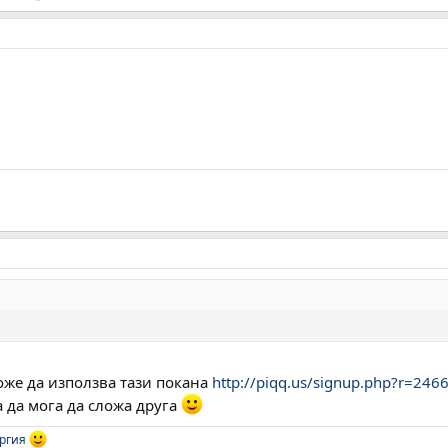
же да използва тази покана
http://piqq.us/signup.php?r=2
а да мога да сложа друга
ргия