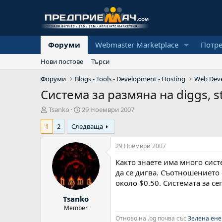
Форуми
Webmaster Marketplace
Потр
Нови постове
Търси
Форуми
Blogs - Tools - Development - Hosting
Web Dev
Система за размяна на diggs, s
А
Н
Tsanko
29 Ноември 2007
в
а
1
2
Следваща
т
ч
о
а
р
л
29 Ноември 2007
н
Както знаете има много сист
а
д
да се дигва. Съотношението е
а
около $0.50. Системата за се
т
Tsanko
а
Member
Отново на .bg почва със
Зелена ене