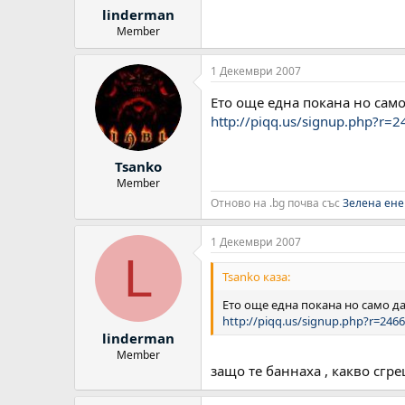
linderman
Member
1 Декември 2007
Ето още една покана но само
http://piqq.us/signup.php?r=
Tsanko
Member
Отново на .bg почва със
Зелена ене
1 Декември 2007
L
Tsanko каза:
Ето още една покана но само да
http://piqq.us/signup.php?r=246
linderman
Member
защо те баннаха , какво сгре