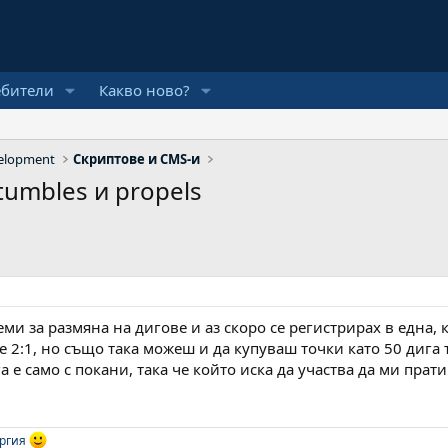
ебители
Какво ново?
elopment
Скриптове и CMS-и
tumbles и propels
еми за размяна на дигове и аз скоро се регистрирах в една, 
 2:1, но също така можеш и да купуваш точки като 50 дига т
га е само с покани, така че който иска да участва да ми прати
ргия