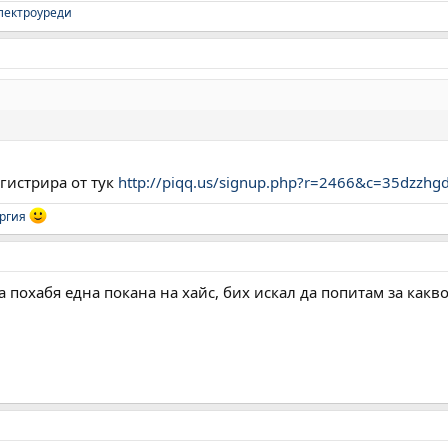
електроуреди
гистрира от тук
http://piqq.us/signup.php?r=2466&c=35dzzh
ргия
а похабя една покана на хайс, бих искал да попитам за какв