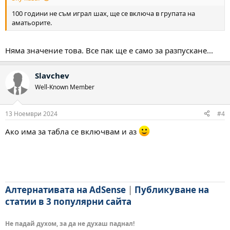
100 години не съм играл шах, ще се включа в групата на
аматьорите.
Няма значение това. Все пак ще е само за разпускане...
Slavchev
Well-Known Member
13 Ноември 2024
#4
Ако има за табла се включвам и аз
Алтернативата на AdSense
|
Публикуване на
статии в 3 популярни сайта
Не падай духом, за да не духаш паднал!