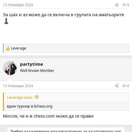
13 Ноември 2024
#13
За шах и аз може да се включа в групата на аматьорите
Leverage
Р
е
а
partytime
к
ц
Well-Known Member
и
и
:
13 Ноември 2024
#14
Leverage каза:
един турнир в lichess.org
Мисля, че и в chess.com може да се прави
Трябва да си влезнал или регистриран, за да отговориш тук.