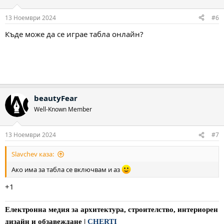
13 Ноември 2024
#6
Къде може да се играе табла онлайн?
beautyFear
Well-Known Member
13 Ноември 2024
#7
Slavchev каза:
Ако има за табла се включвам и аз
+1
Електронна медия за архитектура, строителство, интериорен
дизайн и обзавеждане
|
CHERTI