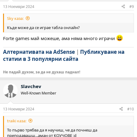
:
13 Ноември 2024
#9
Sky каза:
Къде може да се играе табла онлайн?
Forte games май можеше, ама няма много играчи
Алтернативата на AdSense
|
Публикуване на
статии в 3 популярни сайта
Не падай духом, за да не духаш паднал!
Slavchev
Well-Known Member
13 Ноември 2024
#10
traiki каза:
То първо трябва да я научиш, че да почнеш да
преподавашш...аман от КОУЧОВЕ :d