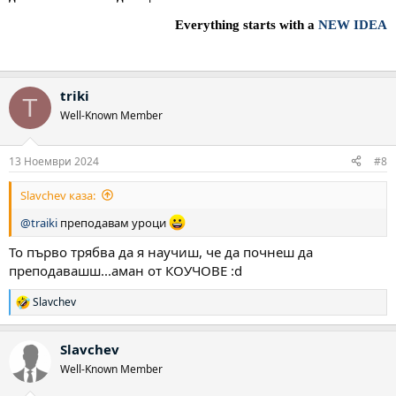
Everything starts with a
NEW IDEA
triki
T
Well-Known Member
13 Ноември 2024
#8
Slavchev каза:
@traiki
преподавам уроци
То първо трябва да я научиш, че да почнеш да
преподавашш...аман от КОУЧОВЕ :d
Slavchev
Р
е
а
Slavchev
к
ц
Well-Known Member
и
и