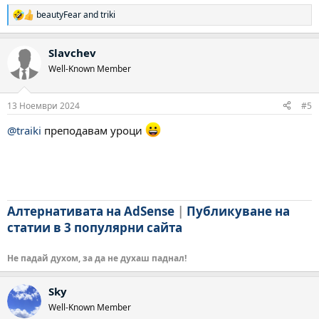
beautyFear
and
triki
Р
е
а
Slavchev
к
ц
Well-Known Member
и
и
:
13 Ноември 2024
#5
@traiki
преподавам уроци
Алтернативата на AdSense
|
Публикуване на
статии в 3 популярни сайта
Не падай духом, за да не духаш паднал!
Sky
Well-Known Member