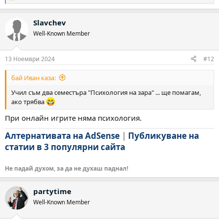
е
а
Slavchev
к
ц
Well-Known Member
и
и
:
13 Ноември 2024
#12
бай Иван каза:
Учил съм два семестъра "Психология на зара" ... ще помагам,
ако трябва
При онлайн игрите няма психология.
Алтернативата на AdSense
|
Публикуване на
статии в 3 популярни сайта
Не падай духом, за да не духаш паднал!
partytime
Well-Known Member