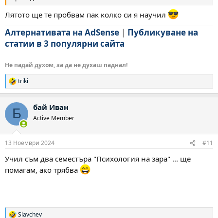
Лятото ще те пробвам пак колко си я научил
Алтернативата на AdSense
|
Публикуване на
статии в 3 популярни сайта
Не падай духом, за да не духаш паднал!
triki
Р
е
а
бай Иван
к
Б
ц
Active Member
и
и
:
13 Ноември 2024
#11
Учил съм два семестъра "Психология на зара" ... ще
помагам, ако трябва
Slavchev
Р