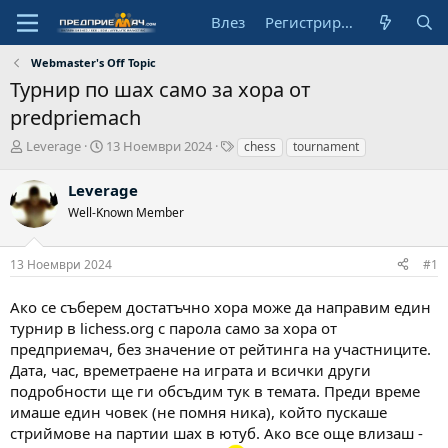
Влез
Регистрирай се
Webmaster's Off Topic
Турнир по шах само за хора от
predpriemach
А
Н
Т
Leverage
13 Ноември 2024
chess
tournament
в
а
а
т
ч
г
Leverage
о
а
о
Well-Known Member
р
л
в
н
е
а
13 Ноември 2024
#1
д
а
Ако се съберем достатъчно хора може да направим един
т
а
турнир в lichess.org с парола само за хора от
предприемач, без значение от рейтинга на участниците.
Дата, час, времетраене на играта и всички други
подробности ще ги обсъдим тук в темата. Преди време
имаше един човек (не помня ника), който пускаше
стриймове на партии шах в ютуб. Ако все още влизаш -