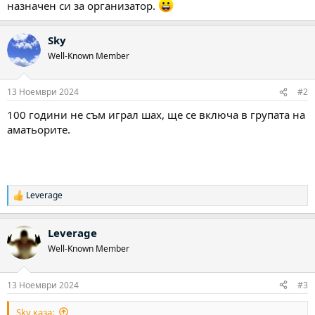
назначен си за организатор.
Sky
Well-Known Member
13 Ноември 2024
#2
100 години не съм играл шах, ще се включа в групата на
аматьорите.
Leverage
Р
е
а
Leverage
к
ц
Well-Known Member
и
и
:
13 Ноември 2024
#3
Sky каза: