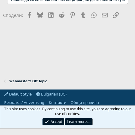
Facebook
Bluesky
LinkedIn
Reddit
Pinterest
Tumblr
WhatsApp
Email
Link
Сподели:
Webmaster's Off Topic
Default Style
Bulgarian (BG)
Реклама / Advertising
Контакти
Общи правила
Декларация за поверителност
Помощ
Начало
R
This site uses cookies. By continuing to use this site, you are agreeing to our
S
use of cookies.
S
Predpriemach.com © 2006-2026. Hosting by:
Accept
Learn more.…