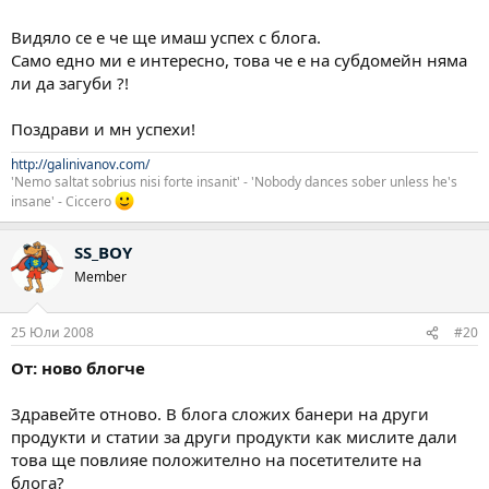
Видяло се е че ще имаш успех с блога.
Само едно ми е интересно, това че е на субдомейн няма
ли да загуби ?!
Поздрави и мн успехи!
http://galinivanov.com/
'Nemo saltat sobrius nisi forte insanit' - 'Nobody dances sober unless he's
insane' - Ciccero
SS_BOY
Member
25 Юли 2008
#20
От: ново блогче
Здравейте отново. В блога сложих банери на други
продукти и статии за други продукти как мислите дали
това ще повлияе положително на посетителите на
блога?