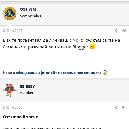
SSH_ON
New Member
6 Юли 2008
#6
Бих те посъветвал да линкваш с NoFollow към сайта на
Семенакс и разкарай лентата на Blogger
Нова и обещаваща афилиейт програма под слънцето
SS_BOY
Member
6 Юли 2008
#7
От: ново блогче
така лентата е разкарана хедъра е в процес на