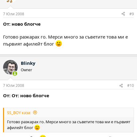
7 Юли 2008
#9
От: ново блогче
Готово раэкарах го. Мерси много за съветите това ми е
първият афилейт блог
Blinky
Owner
7 Юли 2008
#10
От: От: ново блогче
SS_BOY каза:
Готово раэкарах го. Мерси много за съветите това ми е първият
афилейт блог