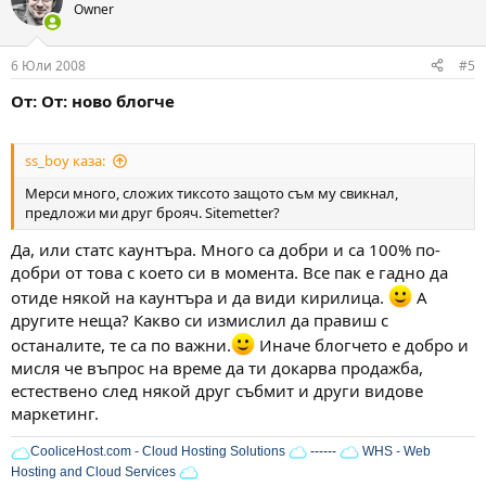
Owner
6 Юли 2008
#5
От: От: ново блогче
ss_boy каза:
Мерси много, сложих тиксото защото съм му свикнал,
предложи ми друг брояч. Sitemetter?
Да, или статс каунтъра. Много са добри и са 100% по-
добри от това с което си в момента. Все пак е гадно да
отиде някой на каунтъра и да види кирилица.
А
другите неща? Какво си измислил да правиш с
останалите, те са по важни.
Иначе блогчето е добро и
мисля че въпрос на време да ти докарва продажба,
естествено след някой друг събмит и други видове
маркетинг.
CooliceHost.com - Cloud Hosting Solutions
------
WHS - Web
Hosting and Cloud Services