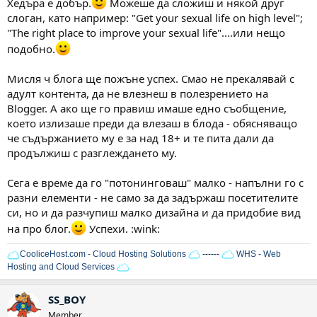
Хедъра е добър.
Можеше да сложиш и някой друг
слоган, като например: "Get your sexual life on high level";
"The right place to improve your sexual life"....или нещо
подобно.
Мисля ч блога ще пожъне успех. Смао не прекалявай с
адулт контента, да не влезнеш в полезрението на
Blogger. А ако ще го правиш имаше едно съобщение,
което излизаше преди да влезаш в блода - обясняващо
че съдържанието му е за над 18+ и те пита дали да
продължиш с разглеждането му.
Сега е време да го "потонинговаш" малко - напълни го с
разни елементи - не само за да задържаш посетителите
си, но и да разчупиш малко дизайна и да придобие вид
на про блог.
Успехи. :wink:
CooliceHost.com - Cloud Hosting Solutions
------
WHS - Web
Hosting and Cloud Services
SS_BOY
Member