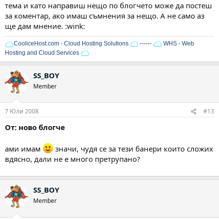
тема и като направиш нещо по блогчето може да постеш
за коментар, ако имаш съмнения за нещо. А не само аз
ще дам мнение. :wink:
CooliceHost.com - Cloud Hosting Solutions
------
WHS - Web
Hosting and Cloud Services
SS_BOY
Member
7 Юли 2008
#13
От: ново блогче
ами имам
значи, чудя се за тези банери които сложих
вдясно, дали не е много претрупано?
SS_BOY
Member