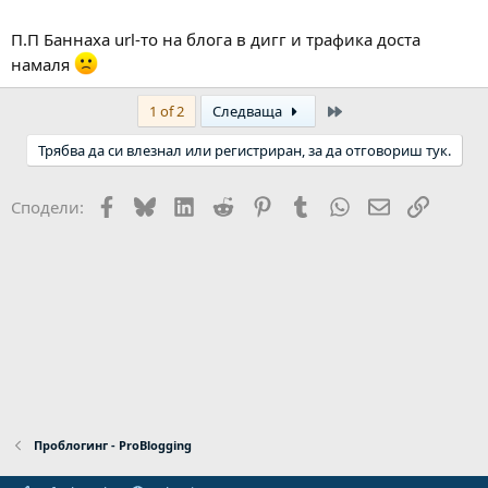
П.П Баннаха url-то на блога в дигг и трафика доста
намаля
Last
1 of 2
Следваща
Трябва да си влезнал или регистриран, за да отговориш тук.
Facebook
Bluesky
LinkedIn
Reddit
Pinterest
Tumblr
WhatsApp
Email
Link
Сподели:
Проблогинг - ProBlogging