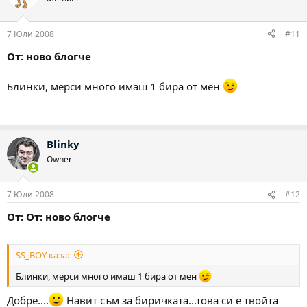
7 Юли 2008
#11
От: ново блогче
Блинки, мерси много имаш 1 бира от мен
Blinky
Owner
7 Юли 2008
#12
От: От: ново блогче
SS_BOY каза:
Блинки, мерси много имаш 1 бира от мен
Добре....
Навит съм за биричката...това си е твойта