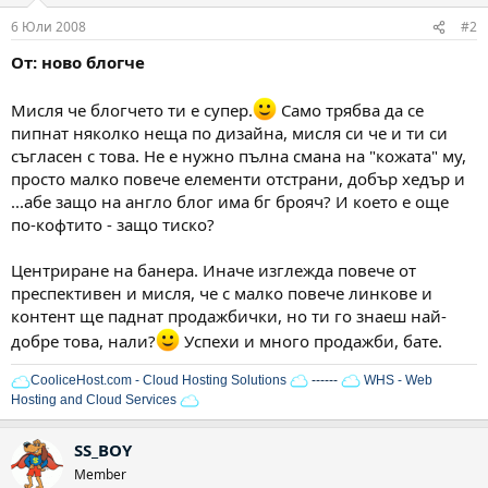
6 Юли 2008
#2
От: ново блогче
Мисля че блогчето ти е супер.
Само трябва да се
пипнат няколко неща по дизайна, мисля си че и ти си
съгласен с това. Не е нужно пълна смана на "кожата" му,
просто малко повече елементи отстрани, добър хедър и
...абе защо на англо блог има бг брояч? И което е още
по-кофтито - защо тиско?
Центриране на банера. Иначе изглежда повече от
преспективен и мисля, че с малко повече линкове и
контент ще паднат продажбички, но ти го знаеш най-
добре това, нали?
Успехи и много продажби, бате.
CooliceHost.com - Cloud Hosting Solutions
------
WHS - Web
Hosting and Cloud Services
SS_BOY
Member