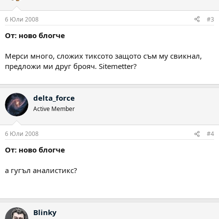
6 Юли 2008
#3
От: ново блогче
Мерси много, сложих тиксото защото съм му свикнал,
предложи ми друг брояч. Sitemetter?
delta_force
Active Member
6 Юли 2008
#4
От: ново блогче
а гугъл аналистикс?
Blinky