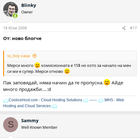
Blinky
Owner
18 Юли 2008
#17
От: ново блогче
ss_boy каза:
Мерси много
комисионната е 15$ но кото за начало на мен
си ми е супер. Мерси отново
Пак заповядай, няма начин да те пропусна.
Айде
много продажби....:d
CooliceHost.com - Cloud Hosting Solutions
------
WHS - Web
Hosting and Cloud Services
Sammy
S
Well-Known Member