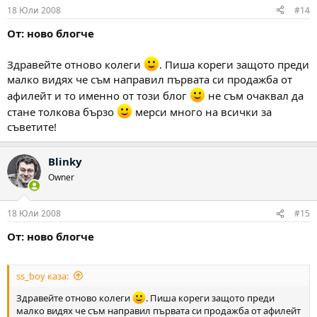
18 Юли 2008
#14
От: ново блогче
Здравейте отново колеги
. Пиша кореги защото преди
малко видях че съм направил първата си продажба от
афилейт и то именно от този блог
не съм очаквал да
стане толкова бързо
мерси много на всички за
съветите!
Blinky
Owner
18 Юли 2008
#15
От: ново блогче
ss_boy каза:
Здравейте отново колеги
. Пиша кореги защото преди
малко видях че съм направил първата си продажба от афилейт