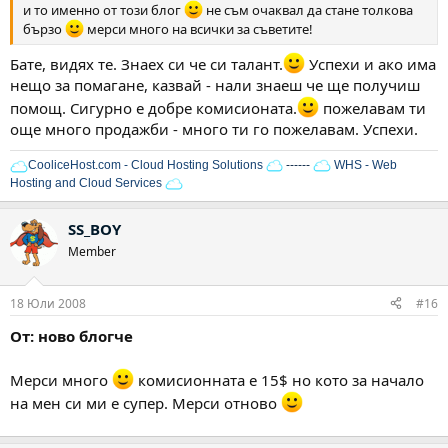
и то именно от този блог
не съм очаквал да стане толкова
бързо
мерси много на всички за съветите!
Бате, видях те. Знаех си че си талант.
Успехи и ако има
нещо за помагане, казвай - нали знаеш че ще получиш
помощ. Сигурно е добре комисионата.
пожелавам ти
още много продажби - много ти го пожелавам. Успехи.
CooliceHost.com - Cloud Hosting Solutions
------
WHS - Web
Hosting and Cloud Services
SS_BOY
Member
18 Юли 2008
#16
От: ново блогче
Мерси много
комисионната е 15$ но кото за начало
на мен си ми е супер. Мерси отново