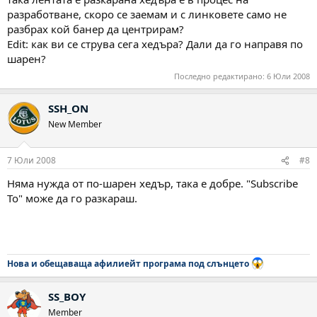
разработване, скоро се заемам и с линковете само не
разбрах кой банер да центрирам?
Edit: как ви се струва сега хедъра? Дали да го направя по
шарен?
Последно редактирано:
6 Юли 2008
SSH_ON
New Member
7 Юли 2008
#8
Няма нужда от по-шарен хедър, така е добре. "Subscribe
To" може да го разкараш.
Нова и обещаваща афилиейт програма под слънцето
SS_BOY
Member