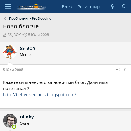
Влез
Регистрирай се
Проблогинг - ProBlogging
ново блогче
А
Н
SS_BOY
5 Юли 2008
в
а
т
ч
SS_BOY
о
а
Member
р
л
н
а
5 Юли 2008
#1
д
а
т
Кажете си мнението за новия ми блог. Дали има
а
потенциал ?
http://better-sex-pills.blogspot.com/
Blinky
Owner