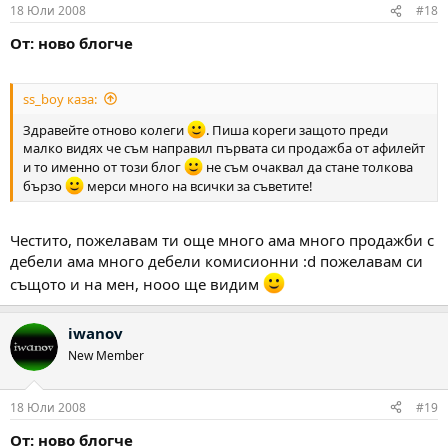
18 Юли 2008
#18
От: ново блогче
ss_boy каза:
Здравейте отново колеги
. Пиша кореги защото преди
малко видях че съм направил първата си продажба от афилейт
и то именно от този блог
не съм очаквал да стане толкова
бързо
мерси много на всички за съветите!
Честито, пожелавам ти още много ама много продажби с
дебели ама много дебели комисионни :d пожелавам си
същото и на мен, нооо ще видим
iwanov
New Member
18 Юли 2008
#19
От: ново блогче