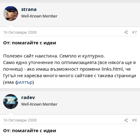
strana
Well-Known Member
16 Октомври 2008
#7
От: помагайте с идеи
Полезен сайт наистина. Семпло и културно.
Само едно уточнение по оптимизацията (все някога ще я
почнеш) - ако имаш възможност промени links.html, че
Гугъл не харесва много-много сайтове с такива страници
(има
филтър
)
radev
Well-Known Member
16 Октомври 2008
#8
От: помагайте с идеи