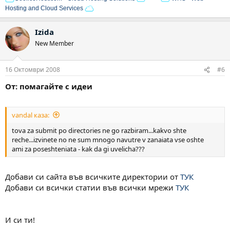
Hosting and Cloud Services
Izida
New Member
16 Октомври 2008
#6
От: помагайте с идеи
vandal каза:
tova za submit po directories ne go razbiram...kakvo shte
reche...izvinete no ne sum mnogo navutre v zanaiata vse oshte
ami za poseshteniata - kak da gi uvelicha???
Добави си сайта във всичките директории от
ТУК
Добави си всички статии във всички мрежи
ТУК
И си ти!