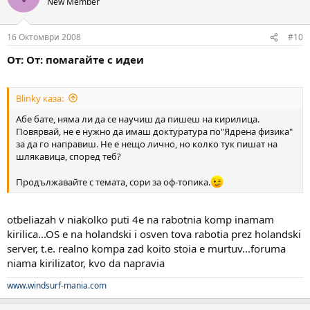
New Member
16 Октомври 2008
#10
От: От: помагайте с идеи
Blinky каза:
Абе бате, няма ли да се научиш да пишеш на кирилица.
Повярвай, не е нужно да имаш доктуратура по"Ядрена физика"
за да го направиш. Не е нещо лично, но колко тук пишат на
шлякавица, според теб?
Продължавайте с темата, сори за оф-топика.
otbeliazah v niakolko puti 4e na rabotnia komp inamam
kirilica...OS e na holandski i osven tova rabotia prez holandski
server, t.e. realno kompa zad koito stoia e murtuv...foruma
niama kirilizator, kvo da napravia
www.windsurf-mania.com