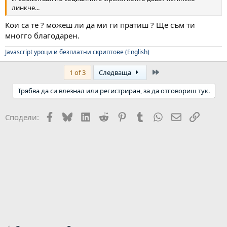
линкче...
Кои са те ? можеш ли да ми ги пратиш ? Ще съм ти
многго благодарен.
Javascript уроци и безплатни скриптове (English)
Last
1 of 3
Следваща
Трябва да си влезнал или регистриран, за да отговориш тук.
Facebook
Bluesky
LinkedIn
Reddit
Pinterest
Tumblr
WhatsApp
Email
Link
Сподели: