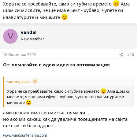
Хора не се преебавайте, само си губите времето
Ама
щом си мислите, че ще има ефект - хубаво, чупете си
клавиатурите и мишките
vandal
V
New Member
16 Октомври 2008
#16
От: помагайте с идеи идеи за оптимизация
sammy каза:
Хора не се преебавайте, само си губите времето
Ама щом си
мислите, че ще има ефект - хубаво, чупете си клавиатурите и
мишките
ами незнам има ли смисъл, няма ли...
но ако ми кажеш как да увелича посещенията на сайта
ще съм ти благодарен
www.windsurf-mania.com