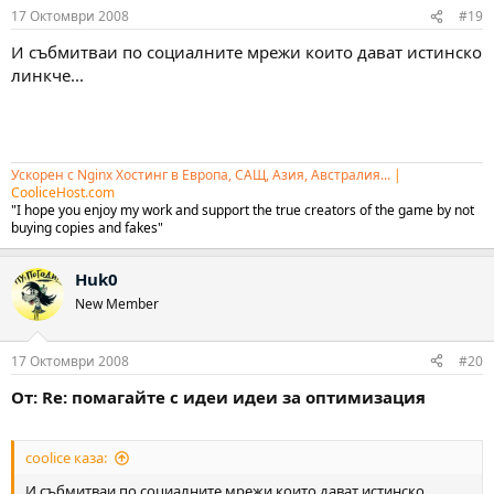
17 Октомври 2008
#19
И събмитваи по социалните мрежи които дават истинско
линкче...
Ускорен с Nginx Хостинг в Европа, САЩ, Азия, Австралия...
|
CooliceHost.com
"I hope you enjoy my work and support the true creators of the game by not
buying copies and fakes"
Huk0
New Member
17 Октомври 2008
#20
От: Re: помагайте с идеи идеи за оптимизация
coolice каза:
И събмитваи по социалните мрежи които дават истинско