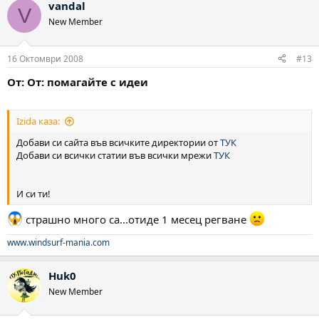
vandal
V
New Member
16 Октомври 2008
#13
От: От: помагайте с идеи
Izida каза:
Добави си сайта във всичките директории от
ТУК
Добави си всички статии във всички мрежи
ТУК
И си ти!
страшно много са...отиде 1 месец регване
www.windsurf-mania.com
Huk0
New Member