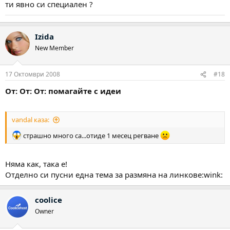
ти явно си специален ?
Izida
New Member
17 Октомври 2008
#18
От: От: От: помагайте с идеи
vandal каза:
страшно много са...отиде 1 месец регване
Няма как, така е!
Отделно си пусни една тема за размяна на линкове:wink:
coolice
Owner