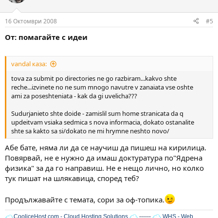
16 Октомври 2008
#5
От: помагайте с идеи
vandal каза:
tova za submit po directories ne go razbiram...kakvo shte
reche...izvinete no ne sum mnogo navutre v zanaiata vse oshte
ami za poseshteniata - kak da gi uvelicha???
Sudurjanieto shte doide - zamislil sum home stranicata da q
updeitvam vsiaka sedmica s nova informacia, dokato ostanalite
shte sa kakto sa si/dokato ne mi hrymne neshto novo/
Абе бате, няма ли да се научиш да пишеш на кирилица.
Повярвай, не е нужно да имаш доктуратура по"Ядрена
физика" за да го направиш. Не е нещо лично, но колко
тук пишат на шлякавица, според теб?
Продължавайте с темата, сори за оф-топика.
CooliceHost.com - Cloud Hosting Solutions
------
WHS - Web