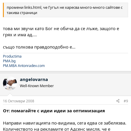
промени links.html, че Гугъл не харесва много-много сайтове с
такива страници
това ми звучи като Бог не обича да се лъже, защото е
грях и има ад....
също толкова правдоподобно е...
Productima
PMA.bg
PM.MBA
Antonradev.com
angelovarna
Well-Known Member
16 Октомври 2008
#9
От: помагайте с идеи идеи за оптимизация
Направи навигацията по-видима, сега едва се забелязва.
Количеството на рекламите от Адсенс мисля, че е