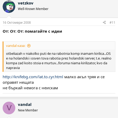
vetzkov
Well-Known Member
16 Октомври 2008
#11
От: От: От: помагайте с идеи
vandal каза:
otbeliazah v niakolko puti 4e na rabotnia komp inamam kirilica...OS
e na holandski i osven tova rabotia prez holandski server, t.e. realno
kompa zad koito stoia e murtuv...foruma niama kirilizator, kvo da
napravia
http://knifebg.com/lat.to.cyr.html
малко акъл тряя и се
оправят нещата
не бъркай немога с неискам
vandal
V
New Member