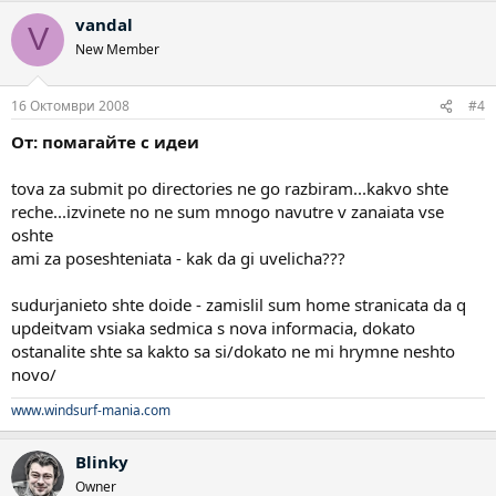
vandal
V
New Member
16 Октомври 2008
#4
От: помагайте с идеи
tova za submit po directories ne go razbiram...kakvo shte
reche...izvinete no ne sum mnogo navutre v zanaiata vse
oshte
ami za poseshteniata - kak da gi uvelicha???
sudurjanieto shte doide - zamislil sum home stranicata da q
updeitvam vsiaka sedmica s nova informacia, dokato
ostanalite shte sa kakto sa si/dokato ne mi hrymne neshto
novo/
www.windsurf-mania.com
Blinky
Owner