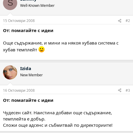
S
Well-Known Member
15 Октомври 2008
#2
От: помагайте с идеи
Още съдържание, и мини на някоя хубава система с
хубав темплейт
Izida
New Member
16 Октомври 2008
#3
От: помагайте с идеи
Чудесен сайт. Наистина добави още съдържание,
темплейта е добър.
Сложи още адсенс и събмитвай по директориите!