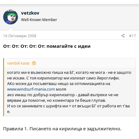
vetzkov
Well-Known Member
16 Октомври 2008
#17
От: От: От: От: От: помагайте с идеи
vandal каза:
когато ми е възможно пиша на БГ, когато не мога - не е защото
не искам. С тоя кирилизатор ми излизат само йероглифи.
АКо може да посъветваш нещо за оптимизацията на
www.windsurf-mania.com
моля
ако имаш по добрър кирилизатор - давай въпреки че не
вярвам да помогне, но коментара ти беше глупав.
И ко се занимвате с шрифта ми = от вкъщи БГ от работа en т'ва
е.
Правила 1. Писането на кирилица е задължително.