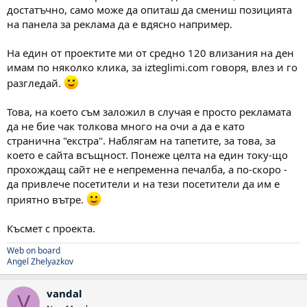
достатъчно, само може да опиташ да смениш позицията
на панела за реклама да е вдясно например.
На един от проектите ми от средно 120 влизания на ден
имам по няколко клика, за izteglimi.com говоря, влез и го
разгледай.
Това, на което съм заложил в случая е просто рекламата
да не бие чак толкова много на очи а да е като
странична "екстра". Наблягам на тапетите, за това, за
което е сайта всъщност. Понеже целта на един току-що
прохождащ сайт не е непременна печалба, а по-скоро -
да привлече посетители и на тези посетители да им е
приятно вътре.
Късмет с проекта.
Web on board
Angel Zhelyazkov
vandal
V