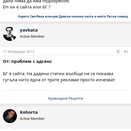
дали няма да има подобрение.
ЕН ли е сайта или БГ ?
Карате
Сватбена агенция
Дамски кожени палта и якета
Пътна помощ
yavkata
Active Member
11 Февруари 2013
#5
От: проблем с адсенс
БГ е сайта. На дадени статии въобще не се показва
гугъла нито една от трите реклами просто изчезват
Кулинарни Рецепти
Kohorta
Active Member