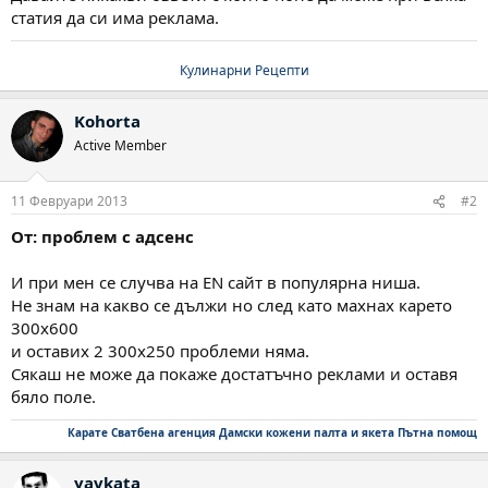
статия да си има реклама.
Кулинарни Рецепти
Kohorta
Active Member
11 Февруари 2013
#2
От: проблем с адсенс
И при мен се случва на EN сайт в популярна ниша.
Не знам на какво се дължи но след като махнах карето
300х600
и оставих 2 300х250 проблеми няма.
Сякаш не може да покаже достатъчно реклами и оставя
бяло поле.
Карате
Сватбена агенция
Дамски кожени палта и якета
Пътна помощ
yavkata