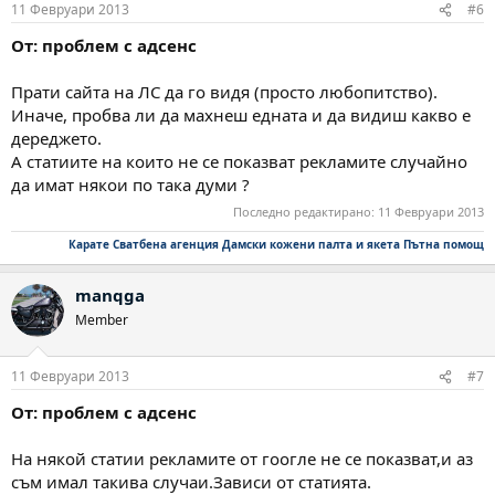
11 Февруари 2013
#6
От: проблем с адсенс
Прати сайта на ЛС да го видя (просто любопитство).
Иначе, пробва ли да махнеш едната и да видиш какво е
дереджето.
А статиите на които не се показват рекламите случайно
да имат някои по така думи ?
Последно редактирано:
11 Февруари 2013
Карате
Сватбена агенция
Дамски кожени палта и якета
Пътна помощ
manqga
Member
11 Февруари 2013
#7
От: проблем с адсенс
На някой статии рекламите от гоогле не се показват,и аз
съм имал такива случаи.Зависи от статията.