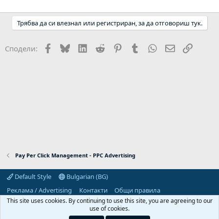
Трябва да си влезнал или регистриран, за да отговориш тук.
Facebook
Bluesky
LinkedIn
Reddit
Pinterest
Tumblr
WhatsApp
Email
Link
Сподели:
Pay Per Click Management - PPC Advertising
Default Style
Bulgarian (BG)
Реклама / Advertising
Контакти
Общи правила
Декларация за поверителност
Помощ
Начало
R
This site uses cookies. By continuing to use this site, you are agreeing to our
S
use of cookies.
S
Predpriemach.com © 2006-2026. Hosting by: