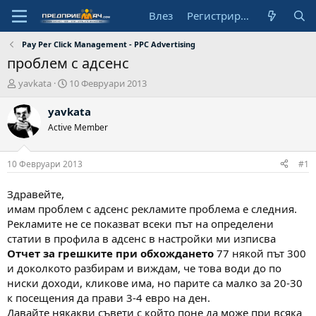
Влез
Регистрирай се
Pay Per Click Management - PPC Advertising
проблем с адсенс
А
Н
yavkata
10 Февруари 2013
в
а
т
ч
yavkata
о
а
Active Member
р
л
н
а
10 Февруари 2013
#1
д
а
Здравейте,
т
имам проблем с адсенс рекламите проблема е следния.
а
Рекламите не се показват всеки път на определени
статии в профила в адсенс в настройки ми изписва
Отчет за грешките при обхождането
77 някой път 300
и доколкото разбирам и виждам, че това води до по
ниски доходи, кликове има, но парите са малко за 20-30
к посещения да прави 3-4 евро на ден.
Давайте някакви съвети с който поне да може при всяка