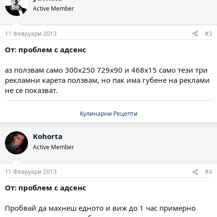
Active Member
11 Февруари 2013
#3
От: проблем с адсенс
аз ползвам само 300x250 729x90 и 468x15 само тези три
рекламни карета ползвам, но пак има губене на реклами
не се показват.
Кулинарни Рецепти
Kohorta
Active Member
11 Февруари 2013
#4
От: проблем с адсенс
Пробвай да махнеш едното и виж до 1 час примерно