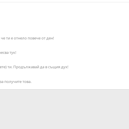
че ти е отнело повече от ден!
есва тук!
ете) ти. Продължавай да в същия дух!
за получите това.