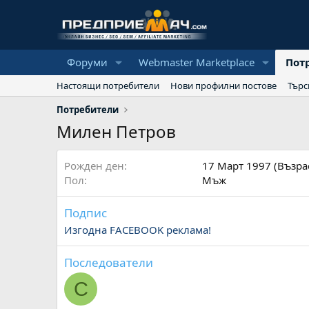
Форуми
Webmaster Marketplace
Пот
Настоящи потребители
Нови профилни постове
Търс
Потребители
Милен Петров
Рожден ден
17 Март 1997 (Възрас
Пол
Мъж
Подпис
Изгодна FACEBOOK реклама!
Последователи
С