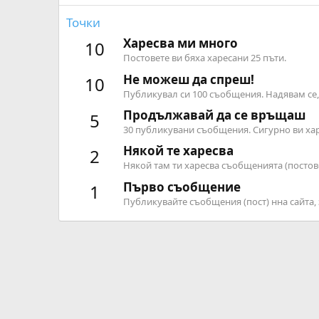
Точки
Харесва ми много
10
Постовете ви бяха харесани 25 пъти.
Не можеш да спреш!
10
Публикувал си 100 съобщения. Надявам се, 
Продължавай да се връщаш
5
30 публикувани съобщения. Сигурно ви хар
Някой те харесва
2
Някой там ти харесва съобщенията (постов
Първо съобщение
1
Публикувайте съобщения (пост) нна сайта, 