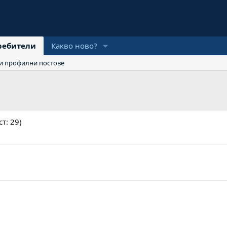
ребители
Какво ново?
и профилни постове
т: 29)