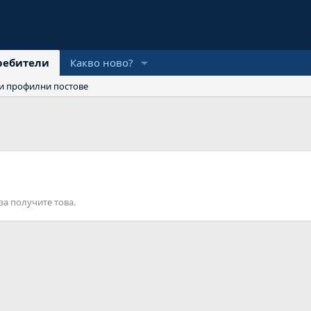
ребители
Какво ново?
и профилни постове
за получите това.