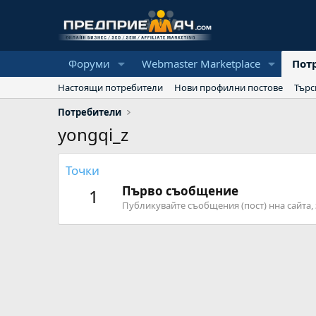
Форуми
Webmaster Marketplace
Пот
Настоящи потребители
Нови профилни постове
Търс
Потребители
yongqi_z
Точки
Първо съобщение
1
Публикувайте съобщения (пост) нна сайта, 