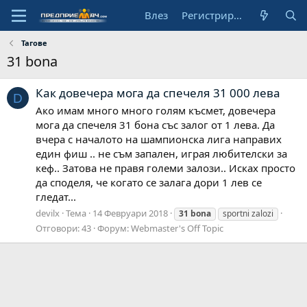
Влез
Регистрирай се
Тагове
31 bona
Как довечера мога да спечеля 31 000 лева
D
Ако имам много много голям късмет, довечера
мога да спечеля 31 бона със залог от 1 лева. Да
вчера с началото на шампионска лига направих
един фиш .. не съм запален, играя любителски за
кеф.. Затова не правя големи залози.. Исках просто
да споделя, че когато се залага дори 1 лев се
гледат...
devilx
Тема
14 Февруари 2018
31
bona
sportni zalozi
Отговори: 43
Форум:
Webmaster's Off Topic