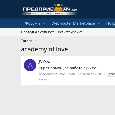
Форуми
Webmaster Marketplace
Пот
Последна активност
Регистрирай се
Тагове
academy of love
JVZoo
A
Търся помощ за работа с JVZoo
Academy of Love
Тема
22 Ноември 2018
aca
SMM