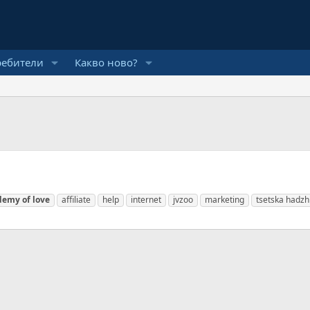
ребители
Какво ново?
demy
of
love
affiliate
help
internet
jvzoo
marketing
tsetska hadzh