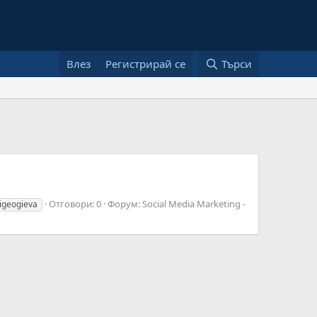
Влез
Регистрирай се
Търси
Отговори: 0
Форум:
Social Media Marketing -
igeogieva