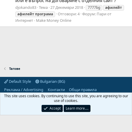
или е въпрос на договаряне с отделния сайт ?
djokando83
Тема
27 Декември 2018
7777bg
афилейт
Отговори: 4
Форум:
Пари от
афилейт
програма
Интернет - Make Money Online
Тагове
Default Style
Bulgarian (BG)
Реклама / Advertising
Контакти
Общи правила
Декларация за поверителност
Помощ
Начало
R
This site uses cookies. By continuing to use this site, you are agreeing to our
S
use of cookies.
S
Predpriemach.com © 2006-2026. Hosting by:
Accept
Learn more.…