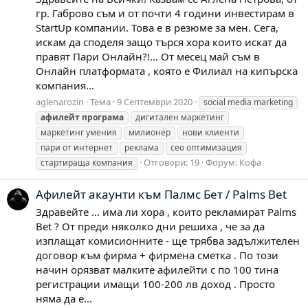
гр. Габрово съм и от почти 4 години инвестирам в
StartUp компании. Това е в резюме за мен. Сега,
искам да споделя защо търся хора които искат да
правят Пари Онлайн?!... От месец май съм в
Онлайн платформата , която е Филиал на кипърска
компания...
aglenarozin
Тема
9 Септември 2020
social media marketing
афилейт
програма
дигитален маркетинг
маркетинг умения
милионер
нови клиенти
пари от интернет
реклама
сео оптимизация
Отговори: 19
Форум:
Кофа
стартираща компания
Афилейт акаунти към Палмс Бет / Palms Bet
Здравейте ... има ли хора , които рекламират Palms
Bet ? От преди няколко дни решиха , че за да
изплащат комисионните - ще трябва задължителен
договор към фирма + фирмена сметка . По този
начин орязват малките афилейти с по 100 тина
регистрации имащи 100-200 лв доход . Просто
няма да е...