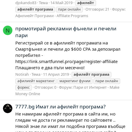
djokando83
Тема
14 Май 2019
афилейт
Отговори: 21
Форум:
афилейт
програма
пари онлайн
Афилиейт Програми - Affiliate Programs
промотирай рекламни фънели и печели
N
пари
Регистрирай се в афилиейт програмата на
Смартфънел и печели до $600 CPA за депозирал
потребител -
https://link.smartfunnel.pro/page/register-affiliate
Плащането е два пъти месечно!
Notirah
Тема
11 Април 2019
афилейт
програма
афилиейт маркетинг
маркетинг фунии
пари онлайн
Отговори: 0
Форум:
Пари от Интернет - Make
форекс
Money Online
7777.bg Имат ли афилейт програма?
Не намирам афилейт програма в сайта им, но
гледам че доста ги рекламират по сайтовете ..
Някой знае ли имат ли подобна програма въобще