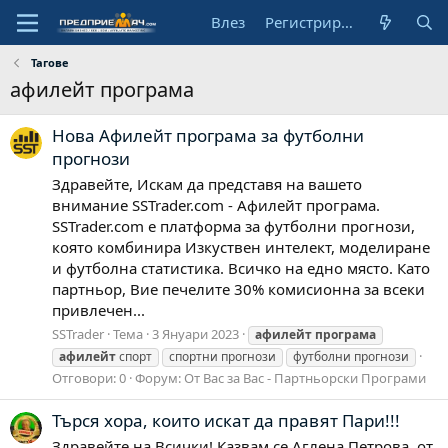
Влез
Регистрирай се
Тагове
афилейт програма
Нова Афилейт програма за футболни
прогнози
Здравейте, Искам да представя на вашето
внимание SSTrader.com - Афилейт програма.
SSTrader.com е платформа за футболни прогнози,
която комбинира Изкуствен интелект, моделиране
и футболна статистика. Всичко на едно място. Като
партньор, Вие печелите 30% комисионна за всеки
привлечен...
SSTrader
Тема
3 Януари 2023
афилейт
програма
афилейт
спорт
спортни прогнози
футболни прогнози
Отговори: 0
Форум:
От Вас за Вас - Партньорски Програми
Търся хора, които искат да правят Пари!!!
Здравейте на Всички! Казвам се Аглена Петрова, от