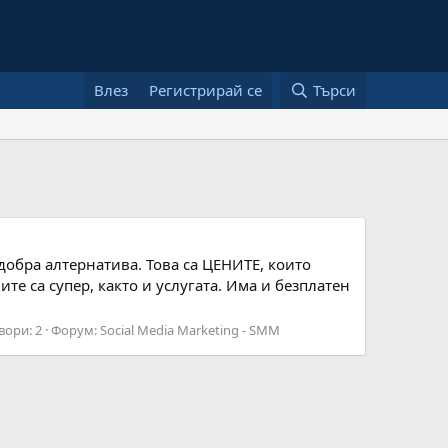
Влез
Регистрирай се
Търси
добра алтернатива. Това са ЦЕНИТЕ, които
е са супер, както и услугата. Има и безплатен
вори: 2
Форум:
Social Media Marketing - SMM