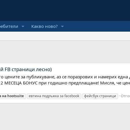
ребители
Какво ново?
й FB страници лесно)
о цените за публикуване, аз се поразрових и намерих една 
е 2 МЕСЕЦА БОНУС при годишно предплащане! Мисля, че ценит
Отго
а
на
hootsuite
евтина подръжка за facebook
фейсбук страници