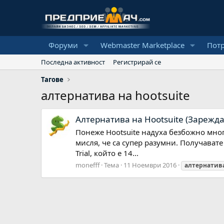
Форуми
Webmaster Marketplace
Пот
Последна активност
Регистрирай се
Тагове
алтернатива на hootsuite
Алтернатива на Hootsuite (Зарежда
Понеже Hootsuite надуха безбожно мног
мисля, че са супер разумни. Получават
Trial, който е 14...
monefff
Тема
11 Ноември 2016
алтернатив