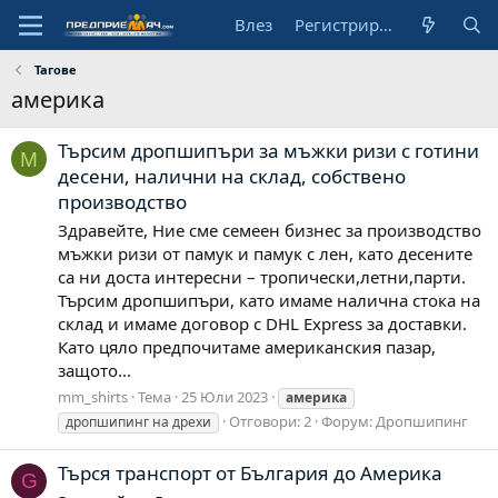
Влез
Регистрирай се
Тагове
америка
Търсим дропшипъри за мъжки ризи с готини
M
десени, налични на склад, собствено
производство
Здравейте, Ние сме семеен бизнес за производство
мъжки ризи от памук и памук с лен, като десените
са ни доста интересни – тропически,летни,парти.
Търсим дропшипъри, като имаме налична стока на
склад и имаме договор с DHL Express за доставки.
Като цяло предпочитаме американския пазар,
защото...
mm_shirts
Тема
25 Юли 2023
америка
Отговори: 2
Форум:
Дропшипинг
дропшипинг на дрехи
Търся транспорт от България до Америка
G