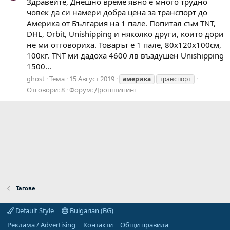
Здравейте, Днешно време явно е много трудно
човек да си намери добра цена за транспорт до
Америка от България на 1 пале. Попитал съм TNT,
DHL, Orbit, Unishipping и няколко други, които дори
не ми отговориха. Товарът е 1 пале, 80х120х100см,
100кг. TNT ми дадоха 4600 лв въздушен Unishipping
1500...
ghost
Тема
15 Август 2019
америка
транспорт
Отговори: 8
Форум:
Дропшипинг
Тагове
Default Style
Bulgarian (BG)
Реклама / Advertising
Контакти
Общи правила