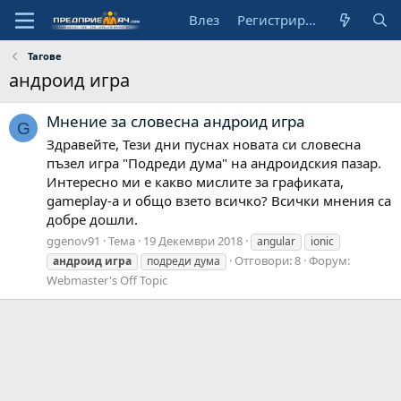
Влез
Регистрирай се
Тагове
андроид игра
Мнение за словесна андроид игра
G
Здравейте, Тези дни пуснах новата си словесна
пъзел игра "Подреди дума" на андроидския пазар.
Интересно ми е какво мислите за графиката,
gameplay-а и общо взето всичко? Всички мнения са
добре дошли.
ggenov91
Тема
19 Декември 2018
angular
ionic
Отговори: 8
Форум:
андроид
игра
подреди дума
Webmaster's Off Topic