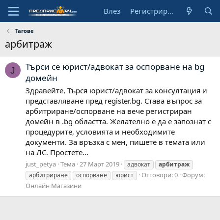
Влез
Регистрирай се
Тагове
арбитраж
Търси се юрист/адвокат за оспорване на bg
J
домейн
Здравейте, Търся юрист/адвокат за консултация и
представляване пред register.bg. Става въпрос за
арбитриране/оспорване на вече регистриран
домейн в .bg областта. Желателно е да е запознат с
процедурите, условията и необходимите
документи. За връзка с мен, пишете в темата или
на ЛС. Простете...
just_petya
Тема
27 Март 2019
адвокат
арбитраж
Отговори: 0
Форум:
арбитриране
оспорване
юрист
Онлайн Магазини