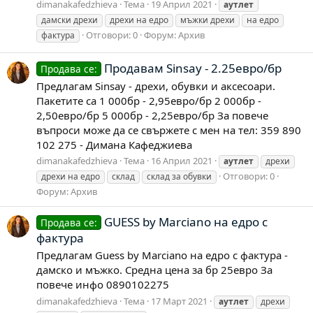
dimanakafedzhieva
Тема
19 Април 2021
аутлет
дамски дрехи
дрехи на едро
мъжки дрехи
на едро
Отговори: 0
Форум:
Архив
фактура
Продавам Sinsay - 2.25евро/бр
Продава се:
Предлагам Sinsay - дрехи, обувки и аксесоари.
Пакетите са 1 000бр - 2,95евро/бр 2 000бр -
2,50евро/бр 5 000бр - 2,25евро/бр За повече
въпроси може да се свържете с мен на тел: 359 890
102 275 - Димана Кафеджиева
dimanakafedzhieva
Тема
16 Април 2021
аутлет
дрехи
Отговори: 0
дрехи на едро
склад
склад за обувки
Форум:
Архив
GUESS by Marciano на едро с
Продава се:
фактура
Предлагам Guess by Marciano на едро с фактура -
дамско и мъжко. Средна цена за бр 25евро За
повече инфо 0890102275
dimanakafedzhieva
Тема
17 Март 2021
аутлет
дрехи