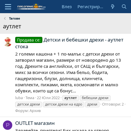
Влез
Регистрирай се
Тагове
аутлет
Детски и бебешки дрехи - аутлет
Продава се:
стока
2 големи кашона + 1 по-малък с детски дрехи от
затворил магазин, размери от новородено до 13
год. Дрехите са английски, от САЩ и български,
микс за всички сезони. Има бельо, бодита,
гащеризони, блузи, долнища, клинчета,
комплекти, пижами, якета, космонавти и малко
обувки, които ще са бонус...
luba
Тема
22 Юли 2022
аутлет
бебешки дрехи
Отговори: 2
детски дрехи
детски дрехи на едро
дрехи
Форум:
Архив
OUTLET магазин
P
Здравейте, приятели! Бих искала да отворя