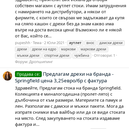
собствен магазин с аутлет стоки. Имам затруднения
с намирането на дистрибутори, а някои от
фирмите, с които се свързах ме задължават да купя
на сляпо кашон с дрехи без да знам какво има
вътре на доста висока цена! Възможно ли е някой
от Вас, който се...
pupeshh
Тема
2 Юли 2021
аутлет
внос
дамски дрехи
дрехи
дрехи на едро
маркови
маркови дрехи
Отговори: 1
мъжки дрехи
спортни дрехи
чужбина
Форум:
Дропшипинг
Предлагам дрехи на бранда -
Продава се:
Springfield цена 3,25евро/бр с фактура
Здравейте, Предлагам стока на бранда Springfield.
Колекцията е миналогодишна (пролет-лято) с
дълбочина от към размери. Материите са памук и
лен. Разполагам с дамски и мъжки пакети. Мога да
изпратя снимки във вайбър или да се види стоката
на място. След закупуването на стоката издаваме
фактура и...