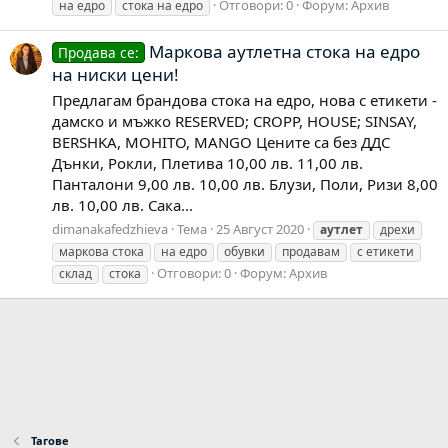
Отговори: 0
Форум:
Архив
на едро
стока на едро
Маркова аутлетна стока на едро
Продава се:
на ниски цени!
Предлагам брандова стока на едро, нова с етикети -
дамско и мъжко RESERVED; CROPP, HOUSE; SINSAY,
BERSHKA, MOHITO, MANGO Цените са без ДДС
Дънки, Рокли, Плетива 10,00 лв. 11,00 лв.
Панталони 9,00 лв. 10,00 лв. Блузи, Поли, Ризи 8,00
лв. 10,00 лв. Сака...
dimanakafedzhieva
Тема
25 Август 2020
аутлет
дрехи
маркова стока
на едро
обувки
продавам
с етикети
Отговори: 0
Форум:
Архив
склад
стока
Тагове