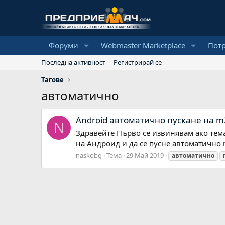
Форуми
Webmaster Marketplace
Пот
Последна активност
Регистрирай се
Тагове
автоматично
Android автоматично пускане на 
N
Здравейте Първо се извинявам ако темат
на Андроид и да се пусне автоматично
naskobg
Тема
29 Май 2019
автоматично