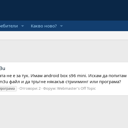
ребители
Какво ново?
m3u
а не е за тук. Имам android box s96 mini. Искам да попитам 
 m3u файл и да тръгне някакъв стрииминг или програма?
Отговори: 2
Форум:
Webmaster's Off Topic
програма