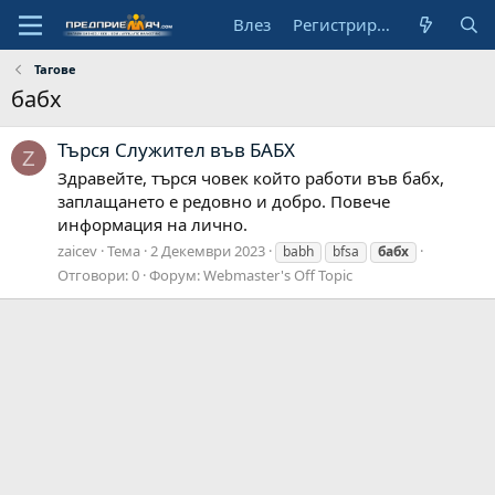
Влез
Регистрирай се
Тагове
бабх
Търся Служител във БАБХ
Z
Здравейте, търся човек който работи във бабх,
заплащането е редовно и добро. Повече
информация на лично.
zaicev
Тема
2 Декември 2023
babh
bfsa
бабх
Отговори: 0
Форум:
Webmaster's Off Topic