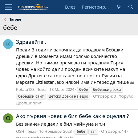
Влез
Регистрирай се
Тагове
бебе
Здравейте .
K
Преди 3 години започнах да продавам Бебшки
дрешки в момента имам голямо количество
дрешки .Но нямам време да ги продавам.Търся
човек на който да ги продам всичките накуп на
едро.Дрехите са топ качество внос от Русия на
марката Littlestar ,ако някой има интерес да пише 🙏
Kofata123
Тема
18 Март 2024
бебе
бебе
шки дрехи
Отговори: 0
Форум:
бебе
шки сайт
детски дрехи на едро
Дропшипинг
Ако първия човек е бил бебе как е оцелял ?
O
Без значение дали е бил маймуна и т.н.
OSH
Тема
16 Ноември 2023
Отговори: 14
бебе
таг
Форум:
Webmaster's Off Topic