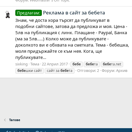
Реклама в сайт за бебета
Предлагам:
Знам, че доста хора търсят да публикуват в
подобни сайтове, затова да предложа и моя. Цена -
5лв на публикация с линк. Плащане - Paypal, Банка
(ма за 5лв.....) Колко може да публикувате -
доколкото ви е обхвата на сметката. Тема - бебешка,
моля придържайте се към нея. Кога, ще
публикувате...
sixking
Тема
22 Април 2017
бебе
бебе
та
бебе
та.net
Отговори: 2
Форум:
Архив
бебе
шки сайт
сайт за
бебе
та
Тагове