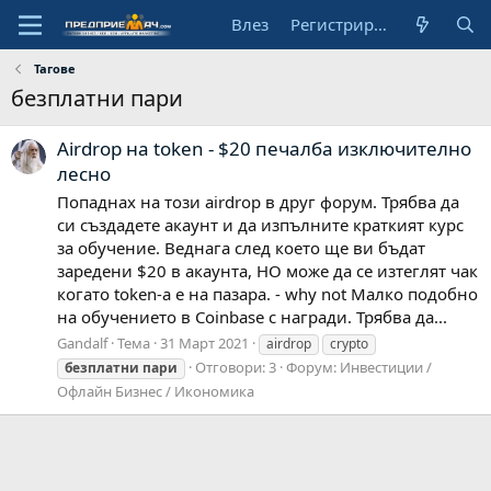
Влез
Регистрирай се
Тагове
безплатни пари
Airdrop на token - $20 печалба изключително
лесно
Попаднах на този airdrop в друг форум. Трябва да
си създадете акаунт и да изпълните краткият курс
за обучение. Веднага след което ще ви бъдат
заредени $20 в акаунта, НО може да се изтеглят чак
когато token-а е на пазара. - why not Малко подобно
на обучението в Coinbase с награди. Трябва да...
Gandalf
Тема
31 Март 2021
airdrop
crypto
Отговори: 3
Форум:
Инвестиции /
безплатни
пари
Офлайн Бизнес / Икономика