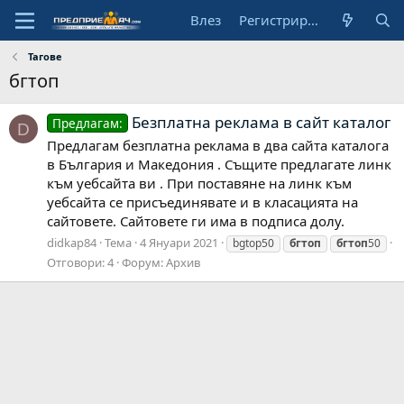
Влез
Регистрирай се
Тагове
бгтоп
Безплатна реклама в сайт каталог
Предлагам:
D
Предлагам безплатна реклама в два сайта каталога
в България и Македония . Същите предлагате линк
към уебсайта ви . При поставяне на линк към
уебсайта се присъединявате и в класацията на
сайтовете. Сайтовете ги има в подписа долу.
didkap84
Тема
4 Януари 2021
bgtop50
бгтоп
бгтоп
50
Отговори: 4
Форум:
Архив