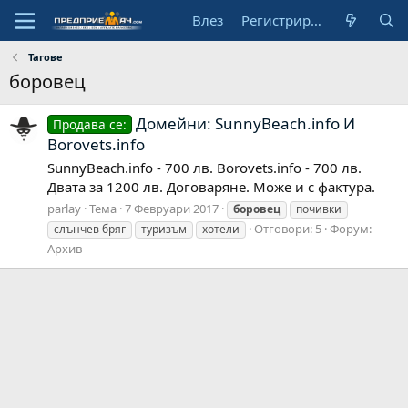
Влез
Регистрирай се
Тагове
боровец
Домейни: SunnyBeach.info И
Продава се:
Borovets.info
SunnyBeach.info - 700 лв. Borovets.info - 700 лв.
Двата за 1200 лв. Договаряне. Може и с фактура.
parlay
Тема
7 Февруари 2017
боровец
почивки
Отговори: 5
Форум:
слънчев бряг
туризъм
хотели
Архив