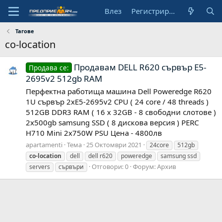
Влез
Регистрирай се
Тагове
co-location
Продавам DELL R620 сървър E5-
Продава се:
2695v2 512gb RAM
Перфектна работища машина Dell Poweredge R620
1U сървър 2хЕ5-2695v2 CPU ( 24 core / 48 threads )
512GB DDR3 RAM ( 16 x 32GB - 8 свободни слотове )
2x500gb samsung SSD ( 8 дискова версия ) PERC
H710 Mini 2х750W PSU Цена - 4800лв
apartamenti
Тема
25 Октомври 2021
24core
512gb
co-location
dell
dell r620
poweredge
samsung ssd
Отговори: 0
Форум:
Архив
servers
сървъри