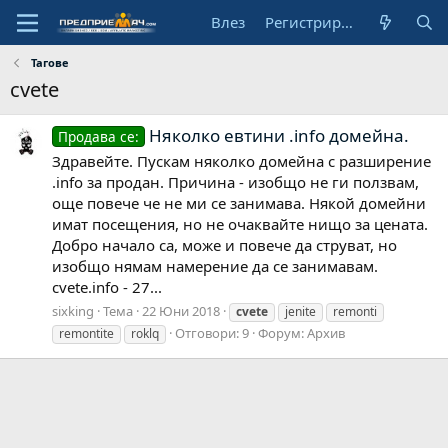
Влез
Регистрирай се
Тагове
cvete
Няколко евтини .info домейна.
Продава се:
Здравейте. Пускам няколко домейна с разширение
.info за продан. Причина - изобщо не ги ползвам,
още повече че не ми се занимава. Някой домейни
имат посещения, но не очаквайте нищо за цената.
Добро начало са, може и повече да струват, но
изобщо нямам намерение да се занимавам.
cvete.info - 27...
sixking
Тема
22 Юни 2018
cvete
jenite
remonti
Отговори: 9
Форум:
Архив
remontite
roklq