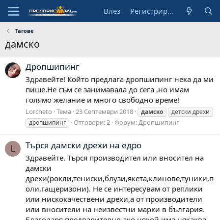
Влез
Регистрирай се
Тагове
дамско
Дропшипинг
Здравейте! Който предлага дропшипинг нека да ми
пише.Не съм се занимавала до сега ,но имам
голямо желание и много свободно време!
Lorcheto
Тема
23 Септември 2018
дамско
детски дрехи
Отговори: 2
Форум:
Дропшипинг
дропшипинг
Търся дамски дрехи на едро
L
Здравейте. Търся производител или вносител на
дамски
дрехи(рокли,тениски,блузи,якета,клинове,туники,п
оли,гащеризони). Не се интересувам от реплики
или нискокачествени дрехи,а от производители
или вносители на неизвестни марки в българия.
Благодаря предварително,ако някой има някаква