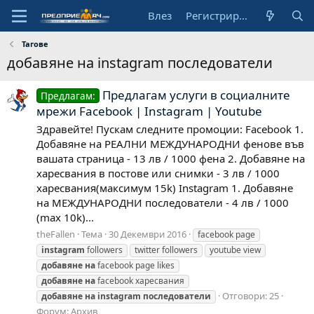
Влез
Регистрирай се
Тагове
добавяне на instagram последователи
Предлагам услуги в социалните
Предлагам:
мрежи Facebook | Instagram | Youtube
Здравейте! Пускам следните промоции: Facebook 1.
Добавяне на РЕАЛНИ МЕЖДУНАРОДНИ фенове във
вашата страница - 13 лв / 1000 фена 2. Добавяне на
харесвания в постове или снимки - 3 лв / 1000
харесвания(максимум 15k) Instagram 1. Добавяне
на МЕЖДУНАРОДНИ последователи - 4 лв / 1000
(max 10k)...
theFallen
Тема
30 Декември 2016
facebook page
instagram
followers
twitter followers
youtube view
добавяне
на
facebook page likes
добавяне
на
facebook харесвания
Отговори: 25
добавяне
на
instagram
последователи
Форум:
Архив