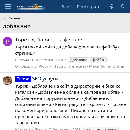
Влез
Регистрирай се
Тагове
добавяне
Търся .добавяне на фенове
P
Търся някой който да добавя фенове на фейсбук
страници
PLMS44
Тема
25 Юни 2019
добавяне
фейбук
Отговори: 3
Форум:
Пари от Интернет - Make Money Online
SEO услуги
Търся:
Търся: - Добавяне на сайт в директории и бизнес
каталози - Добавяне на обяви в сайтове за обяви -
Добавяне на форумни мнения - Добавяне в
социални мрежи - Регистрация в търсачки - Писане
на коментари в блогове - Писане на статии и
пренаписване(важи само за копирайтъри, които са
запознати с...
Wholesale
Тема
17 Септември 2018
seo
директории