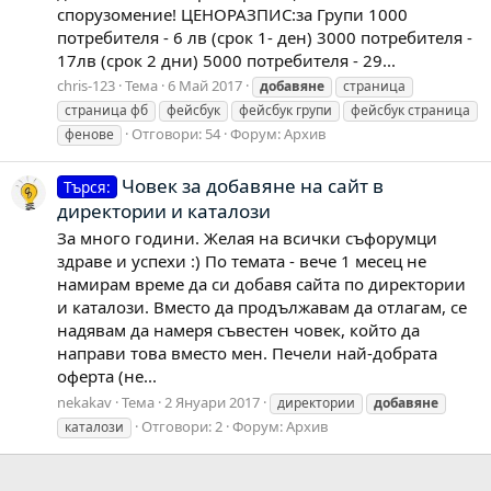
спорузомение! ЦЕНОРАЗПИС:за Групи 1000
потребителя - 6 лв (срок 1- ден) 3000 потребителя -
17лв (срок 2 дни) 5000 потребителя - 29...
chris-123
Тема
6 Май 2017
добавяне
страница
страница фб
фейсбук
фейсбук групи
фейсбук страница
Отговори: 54
Форум:
Архив
фенове
Човек за добавяне на сайт в
Търся:
директории и каталози
За много години. Желая на всички съфорумци
здраве и успехи :) По темата - вече 1 месец не
намирам време да си добавя сайта по директории
и каталози. Вместо да продължавам да отлагам, се
надявам да намеря съвестен човек, който да
направи това вместо мен. Печели най-добрата
оферта (не...
nekakav
Тема
2 Януари 2017
директории
добавяне
Отговори: 2
Форум:
Архив
каталози