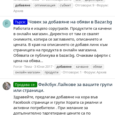
Отговори: 9
Форум:
добавяне
оптимизация
събмит
Архив
Човек за добавяне на обяви в Bazar.bg
Търся:
F
Работата е изцяло copy/paste. Продуктите са качени
в онлайн магазин. Директно от там се свалят
снимките, копира се заглавието, описанието и
цената. В края на описанието се добавя линк към
страницата на продукта в онлайн магазина.
Обявата се публикува в bazar.bg. Очаквам оферти с
цена на обява...
Force
Тема
3 Юни 2017
добавяне
качване
обяви
Отговори: 1
Форум:
Архив
онлайн магазин
продукти
Фейсбук Лайкове за вашите групи
Продава се:
или страници.
Здравейте, предлагам добавяне на хора във
Facebook страници и групи Хората са реални и
активни потребители . При желание за
допълнително таргетиране цените са по