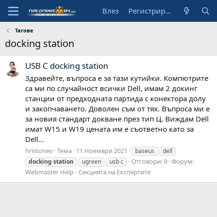
Влез
Регистрирай се
Тагове
docking station
USB C docking station
Здравейте, въпроса е за тази кутийки. Компютрите
са ми по случайност всички Dell, имам 2 докинг
станции от предходната партида с конектора долу
и закопчаването. Доволен съм от тях. Въпроса ми е
за новия стандарт докване през тип Ц. Виждам Dell
имат W15 и W19 цената им е съответно като за
Dell...
hristonev
Тема
11 Ноември 2021
baseus
dell
Отговори: 9
Форум:
docking
station
ugreen
usb c
Webmaster Help - Секцията на Експертите