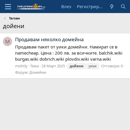
Влез
Регистрирай се
Тагове
дойени
Продавам няколко домейна
M
Продавам пакет от уики домейни. Намират се в
namecheap. Цена : 200 лв. за всичките. balchik.wiki
burgas.wiki dobrich.wiki plovdiv.wiki varna.wiki
mish0y
Тема
28 Март 2025
Отговори: 0
дойени
уики
Форум:
Домейни