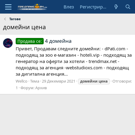
Влез
Регистрирай се
Тагове
домейни цена
4 домейна
Продава се:
Привет, Продавам следните домейни: - dPati.com -
подходящ за зоо е-магазин - hoteli.vip - подходящ за
генератор на оферти за хотели - trendmax.net -
подходящ за агенция -webstudioxs.com - подходящ
за дигитална агенция...
Wellco
Тема
29 Декември 2021
Отговори:
домейни
цена
1
Форум:
Архив