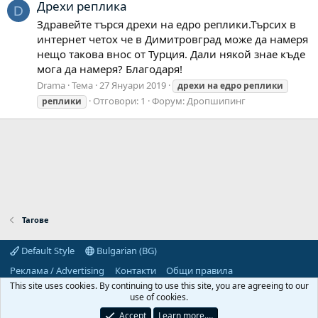
Дрехи реплика
D
Здравейте търся дрехи на едро реплики.Търсих в
интернет четох че в Димитровград може да намеря
нещо такова внос от Турция. Дали някой знае къде
мога да намеря? Благодаря!
Drama
Тема
27 Януари 2019
дрехи
на
едро
реплики
Отговори: 1
Форум:
Дропшипинг
реплики
Тагове
Default Style
Bulgarian (BG)
Реклама / Advertising
Контакти
Общи правила
Декларация за поверителност
Помощ
Начало
R
This site uses cookies. By continuing to use this site, you are agreeing to our
S
use of cookies.
S
Predpriemach.com © 2006-2026. Hosting by:
Accept
Learn more.…