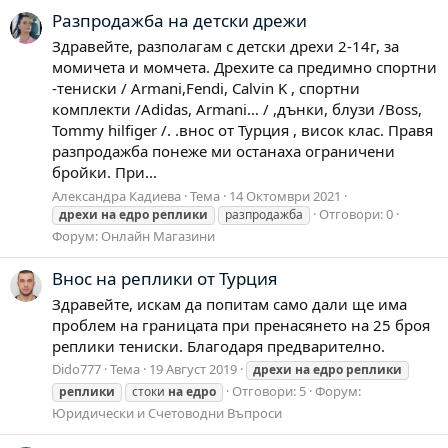
Разпродажба на детски дрежи
Здравейте, разполагам с детски дрехи 2-14г, за
момичета и момчета. Дрехите са предимно спортни
-тениски / Armani,Fendi, Calvin K , спортни
комплекти /Adidas, Armani… / ,дънки, блузи /Boss,
Tommy hilfiger /. .внос от Турция , висок клас. Правя
разпродажба понеже ми останаха ограничени
бройки. При...
Александра Кадиева
Тема
14 Октомври 2021
Отговори: 0
дрехи
на
едро
реплики
разпродажба
Форум:
Онлайн Магазини
Внос на реплики от Турция
Здравейте, искам да попитам само дали ще има
проблем на границата при пренасянето на 25 броя
реплики тениски. Благодаря предварително.
Dido777
Тема
19 Август 2019
дрехи
на
едро
реплики
Отговори: 5
Форум:
реплики
стоки
на
едро
Юридически и Счетоводни Въпроси