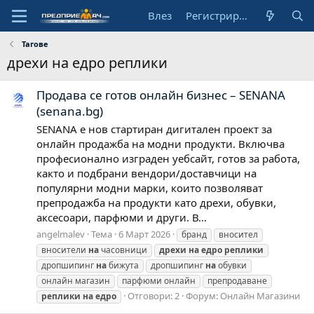
Влез
Регистрирай се
Тагове
дрехи на едро реплики
Продава се готов онлайн бизнес – SENANA
(senana.bg)
SENANA е нов стартиран дигитален проект за
онлайн продажба на модни продукти. Включва
професионално изграден уебсайт, готов за работа,
както и подбрани вендори/доставчици на
популярни модни марки, които позволяват
препродажба на продукти като дрехи, обувки,
аксесоари, парфюми и други. В...
angelmalev
Тема
6 Март 2026
бранд
вносител
вносители
на
часовници
дрехи
на
едро
реплики
дропшипинг
на
бижута
дропшипинг
на
обувки
онлайн магазин
парфюми онлайн
препродаване
Отговори: 2
Форум:
Онлайн Магазини
реплики
на
едро